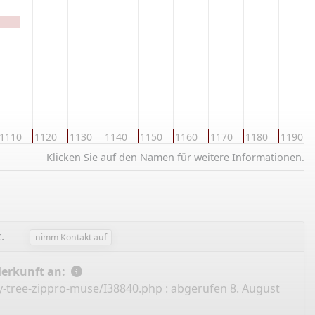
1110
1120
1130
1140
1150
1160
1170
1180
1190
Klicken Sie auf den Namen für weitere Informationen.
.
nimm Kontakt auf
Herkunft an:
y-tree-zippro-muse/I38840.php
: abgerufen 8. August