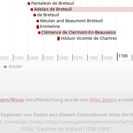
Pantaleon de Breteuil
Adelais de Breteull
de Breteuil
Meulan and Beaumont Breteull
Emmeline
Clémence de Clermont-En-Beauvaisis
Hilduin Vicomte de Chartres
1100
1020
1030
1040
1050
1060
1070
1080
1090
er
Kinder
pro/Muse
-Veröffentlichung wurde von
Mike Zippro
erstellt
 Kopieren von Daten aus diesem Stammbaum bitte die 
k,
Genealogie Online
(
https://www.genealogieonline.nl/famil
2026), "Gauthier de Breteuil (1038-1089)".