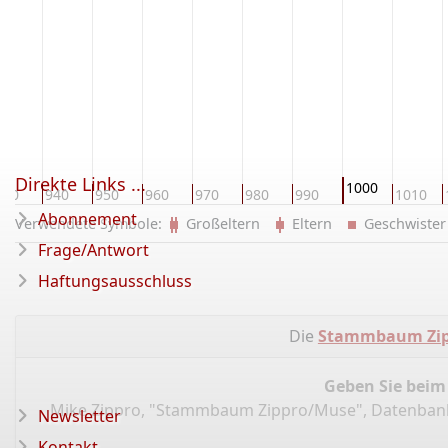
Direkte Links ...
1000
930
940
950
960
970
980
990
1010
Abonnement
Verwendete Symbole:
Großeltern
Eltern
Geschwist
Frage/Antwort
Haftungsausschluss
Die
Stammbaum Zip
Geben Sie beim
Mike Zippro, "Stammbaum Zippro/Muse", Datenban
Newsletter
Kontakt