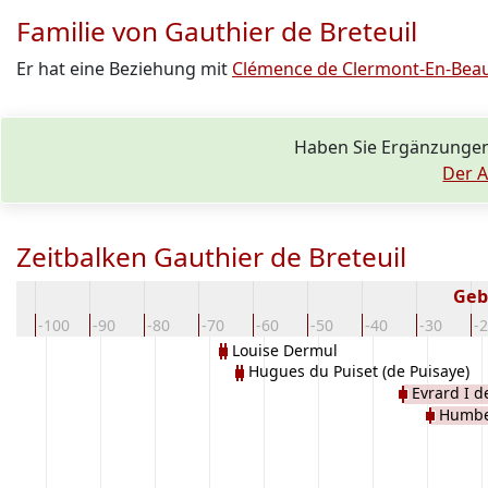
Familie von Gauthier de Breteuil
Er hat eine Beziehung mit
Clémence de Clermont-En-Beau
Haben Sie Ergänzungen
Der A
Zeitbalken Gauthier de Breteuil
Geb
10
-100
-90
-80
-70
-60
-50
-40
-30
-
Louise Dermul
Hugues du Puiset (de Puisaye)
Evrard I d
Humbe