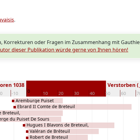
vaisis
.
, Korrekturen oder Fragen im Zusammenhang mit Gauthier
utor dieser Publikation würde gerne von Ihnen hören!
oren 1038
Verstorben ( 
0
20
-10
10
20
30
40
50
60
7
Aremburge Puiset
Ebrard II Comte de Breteuil
e Breteuil,
rge du Puiset De Sours
Hugues I Blavons de Breteuil,
Valéran de Bréteuïl
Robert de Breteuil