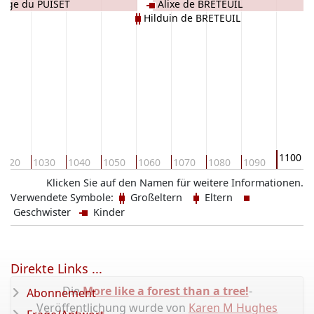
rge du PUISET
Alixe de BRETEUIL
Hilduin de BRETEUIL
1100
1020
1030
1040
1050
1060
1070
1080
1090
Klicken Sie auf den Namen für weitere Informationen.
Verwendete Symbole:
Großeltern
Eltern
Geschwister
Kinder
Direkte Links ...
Die
More like a forest than a tree!
-
Abonnement
Veröffentlichung wurde von
Karen M Hughes