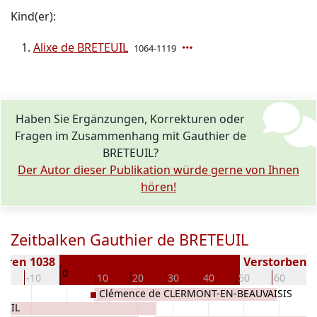
Kind(er):
Alixe de BRETEUIL
1064-1119
Haben Sie Ergänzungen, Korrekturen oder
Fragen im Zusammenhang mit Gauthier de
BRETEUIL?
Der Autor dieser Publikation würde gerne von Ihnen
hören!
Zeitbalken Gauthier de BRETEUIL
oren 1038
Verstorben ( 
0
20
-10
10
20
30
40
50
60
7
Clémence de CLERMONT-EN-BEAUVAISIS
EUIL