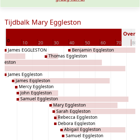
Tijdbalk Mary Eggleston
13
Overled
0
10
20
30
40
50
60
70
80
James EGGLESTON
Benjamin Eggleston
Thomas Eggleston
gleston
tt
James Eggleston
James Eggleston
Mercy Eggleston
John Eggleston
Samuel Eggleston
Mary Eggleston
Sarah Eggleston
Rebecca Eggleston
Debora Eggleston
Abigail Eggleston
Samuel Eggleston