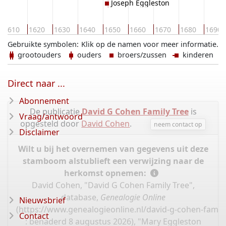
Joseph Eggleston
1610
1620
1630
1640
1650
1660
1670
1680
1690
Gebruikte symbolen:
Klik op de namen voor meer informatie.
grootouders
ouders
broers/zussen
kinderen
Direct naar ...
Abonnement
De publicatie
David G Cohen Family Tree
is
Vraag/antwoord
opgesteld door
David Cohen
.
neem contact op
Disclaimer
Wilt u bij het overnemen van gegevens uit deze
stamboom alstublieft een verwijzing naar de
herkomst opnemen:
David Cohen, "David G Cohen Family Tree",
database,
Genealogie Online
Nieuwsbrief
(
https://www.genealogieonline.nl/david-g-cohen-famil
Contact
: benaderd 8 augustus 2026), "Mary Eggleston