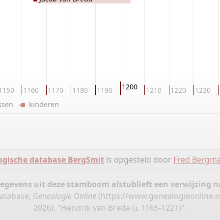
1200
1150
1160
1170
1180
1190
1210
1220
1230
ussen
kinderen
ogische database BergSmit
is opgesteld door
Fred Bergm
gegevens uit deze stamboom alstublieft een verwijzing
database,
Genealogie Online
(
https://www.genealogieonline.
2026), "Hendrik van Breda (± 1165-1221)".