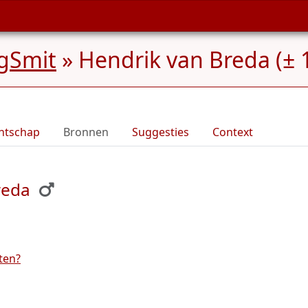
gSmit
»
Hendrik van Breda (± 
ntschap
Bronnen
Suggesties
Context
reda
ten?