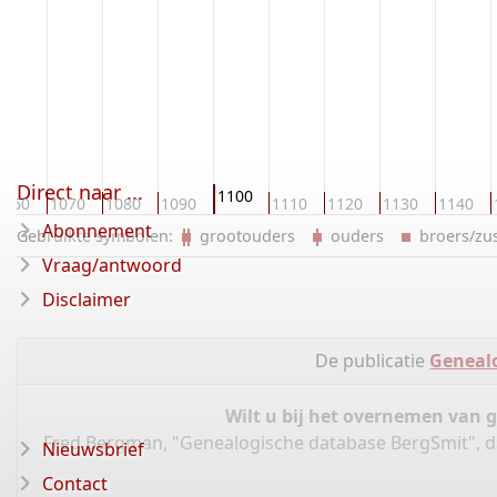
Direct naar ...
1100
1060
1070
1080
1090
1110
1120
1130
1140
Abonnement
Gebruikte symbolen:
grootouders
ouders
broers/z
Vraag/antwoord
Disclaimer
De publicatie
Geneal
Wilt u bij het overnemen van 
Fred Bergman, "Genealogische database BergSmit", 
Nieuwsbrief
Contact