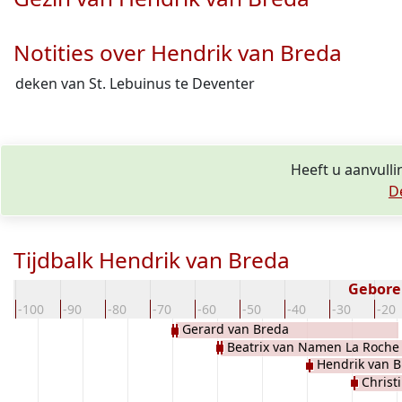
Notities over Hendrik van Breda
deken van St. Lebuinus te Deventer
Heeft u aanvulli
D
Tijdbalk Hendrik van Breda
Gebore
-100
-90
-80
-70
-60
-50
-40
-30
-20
Gerard van Breda
Beatrix van Namen La Roche
Hendrik van 
Christ