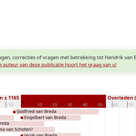
ngen, correcties of vragen met betrekking tot Hendrik van 
e auteur van deze publicatie hoort het graag van u!
n ± 1165
Overleden (
0
-10
10
20
30
40
50
60
70
Godfried van Breda
Engelbert van Breda
Breda
ina van Schoten?
Jacob van Breda