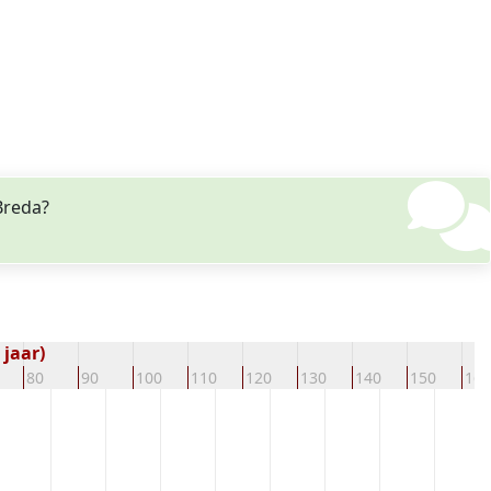
Breda?
 jaar)
80
90
100
110
120
130
140
150
160