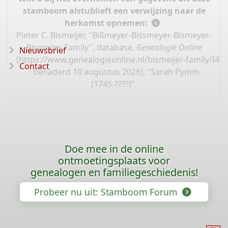
stamboom alstublieft een verwijzing naar de
herkomst opnemen:
Pieter C. Bismeijer, "Bißmeyer-Bissmeyer-Bismeyer-
Bismeijer Family", database,
Genealogie Online
Nieuwsbrief
(
https://www.genealogieonline.nl/bismeijer-family/I48
Contact
: benaderd 10 augustus 2026), "Sarah Pymm
(1745-????)".
Doe mee in de online
ontmoetingsplaats voor
genealogen en familiegeschiedenis!
Probeer nu uit: Stamboom Forum