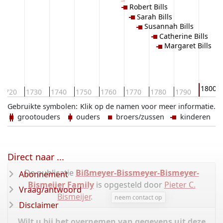
Robert Bills
Sarah Bills
Susannah Bills
Catherine Bills
Margaret Bills
1800
1720
1730
1740
1750
1760
1770
1780
1790
Gebruikte symbolen:
Klik op de namen voor meer informatie.
grootouders
ouders
broers/zussen
kinderen
Direct naar ...
De publicatie
Bißmeyer-Bissmeyer-Bismeyer-
Abonnement
Bismeijer Family
is opgesteld door
Pieter C.
Vraag/antwoord
Bismeijer
.
neem contact op
Disclaimer
Wilt u bij het overnemen van gegevens uit deze