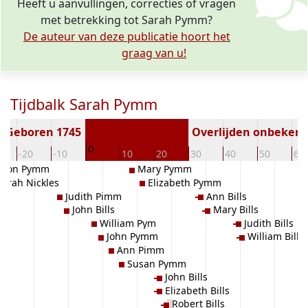
Heeft u aanvullingen, correcties of vragen
met betrekking tot Sarah Pymm?
De auteur van deze publicatie hoort het
graag van u!
Tijdbalk Sarah Pymm
Geboren 1745
Overlijden onbeken
0
-20
-10
10
20
30
40
50
60
imon Pymm
Mary Pymm
Sarah Nickles
Elizabeth Pymm
Judith Pimm
Ann Bills
John Bills
Mary Bills
William Pym
Judith Bills
John Pymm
William Bills
Ann Pimm
Susan Pymm
John Bills
Elizabeth Bills
Robert Bills