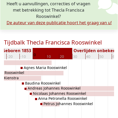
Heeft u aanvullingen, correcties of vragen
met betrekking tot Thecla Francisca
Rooswinkel?
De auteur van deze publicatie hoort het graag van u!
Tijdbalk Thecla Francisca Rooswinkel
Geboren 1853
Overlijden onbeken
0
-20
-10
10
20
30
40
50
60
Agnes Maria Rooswinkel
us Rooswinkel
tje Kienstra
Baudina Rooswinkel
Andreas Johannes Rooswinkel
Nicolaas Johannes Rooswinkel
Anna Petronella Rooswinkel
Petrus Johannes Rooswinkel