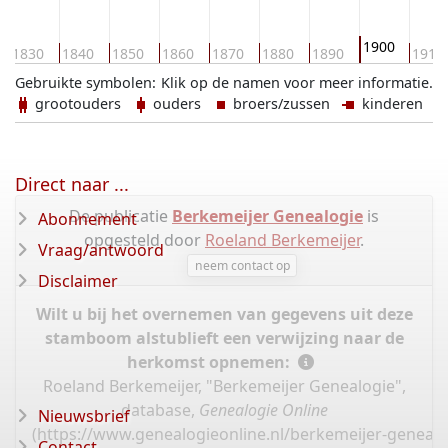
1900
1830
1840
1850
1860
1870
1880
1890
1910
Gebruikte symbolen:
Klik op de namen voor meer informatie.
grootouders
ouders
broers/zussen
kinderen
Direct naar ...
De publicatie
Berkemeijer Genealogie
is
Abonnement
opgesteld door
Roeland Berkemeijer
.
Vraag/antwoord
neem contact op
Disclaimer
Wilt u bij het overnemen van gegevens uit deze
stamboom alstublieft een verwijzing naar de
herkomst opnemen:
Roeland Berkemeijer, "Berkemeijer Genealogie",
database,
Genealogie Online
Nieuwsbrief
(
https://www.genealogieonline.nl/berkemeijer-geneal
Contact