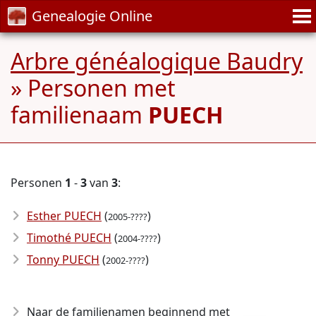
Genealogie Online
Arbre généalogique Baudry
» Personen met
familienaam
PUECH
Personen
1
-
3
van
3
:
Esther PUECH
(
)
2005-????
Timothé PUECH
(
)
2004-????
Tonny PUECH
(
)
2002-????
Naar de familienamen beginnend met