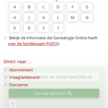
A
B
C
D
F
G
H
J
K
L
M
N
P
R
S
T
Bekijk de informatie die Genealogie Online heeft
over de familienaam PUECH
.
Direct naar ...
Abonnement
Vraag/antwoord
Disclaimer
Ga naar persoon
?