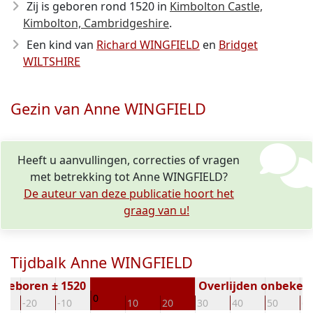
Zij is geboren rond 1520
in
Kimbolton Castle,
Kimbolton, Cambridgeshire
.
Een kind van
Richard WINGFIELD
en
Bridget
WILTSHIRE
Gezin van Anne WINGFIELD
Heeft u aanvullingen, correcties of vragen
met betrekking tot Anne WINGFIELD?
De auteur van deze publicatie hoort het
graag van u!
Tijdbalk Anne WINGFIELD
Geboren ± 1520
Overlijden onbeken
0
0
-20
-10
10
20
30
40
50
60