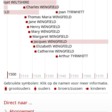
ridget WILTSHIRE
Charles WINGFIELD
FIELD
Joan TYRWHITT
Thomas Maria WINGFIELD
Jane WINGFIELD
Henry WINGFIELD
Mary WINGFIELD
Margaret WINGFIELD
Jacques WINGFIELD
Elizabeth WINGFIELD
Catherine WINGFIELD
Arthur TYRWHITT
1500
90
1510
1520
1530
1540
1550
1560
1570
15
Gebruikte symbolen:
Klik op de namen voor meer informatie.
grootouders
ouders
broers/zussen
kinderen
Direct naar ...
Abonnement