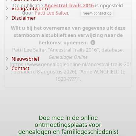
De publicatie
Ancestral Trails 2016
is opgesteld
Vraag/antwoord
door
Patti Lee Salter
.
neem contact op
Disclaimer
Wilt u bij het overnemen van gegevens uit deze
stamboom alstublieft een verwijzing naar de
herkomst opnemen:
Patti Lee Salter, "Ancestral Trails 2016", database,
Genealogie Online
Nieuwsbrief
(
https://www.genealogieonline.nl/ancestral-trails-201
Contact
: benaderd 8 augustus 2026), "Anne WINGFIELD (±
1520-????)".
Doe mee in de online
ontmoetingsplaats voor
genealogen en familiegeschiedenis!