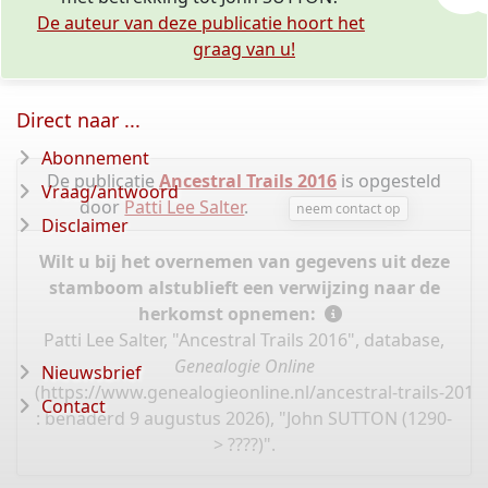
De auteur van deze publicatie hoort het
graag van u!
Direct naar ...
Abonnement
De publicatie
Ancestral Trails 2016
is opgesteld
Vraag/antwoord
door
Patti Lee Salter
.
neem contact op
Disclaimer
Wilt u bij het overnemen van gegevens uit deze
stamboom alstublieft een verwijzing naar de
herkomst opnemen:
Patti Lee Salter, "Ancestral Trails 2016", database,
Genealogie Online
Nieuwsbrief
(
https://www.genealogieonline.nl/ancestral-trails-201
Contact
: benaderd 9 augustus 2026), "John SUTTON (1290-
> ????)".