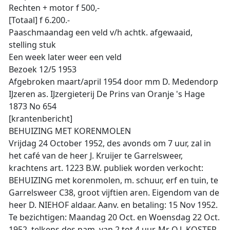
Rechten + motor f 500,-
[Totaal] f 6.200.-
Paaschmaandag een veld v/h achtk. afgewaaid,
stelling stuk
Een week later weer een veld
Bezoek 12/5 1953
Afgebroken maart/april 1954 door mm D. Medendorp
IJzeren as. IJzergieterij De Prins van Oranje 's Hage
1873 No 654
[krantenbericht]
BEHUIZING MET KORENMOLEN
Vrijdag 24 October 1952, des avonds om 7 uur, zal in
het café van de heer J. Kruijer te Garrelsweer,
krachtens art. 1223 B.W. publiek worden verkocht:
BEHUIZING met korenmolen, m. schuur, erf en tuin, te
Garrelsweer C38, groot vijftien aren. Eigendom van de
heer D. NIEHOF aldaar. Aanv. en betaling: 15 Nov 1952.
Te bezichtigen: Maandag 20 Oct. en Woensdag 22 Oct.
1952, telkens des nam. van 2 tot 4 uur. Mr O.J. KOSTER,