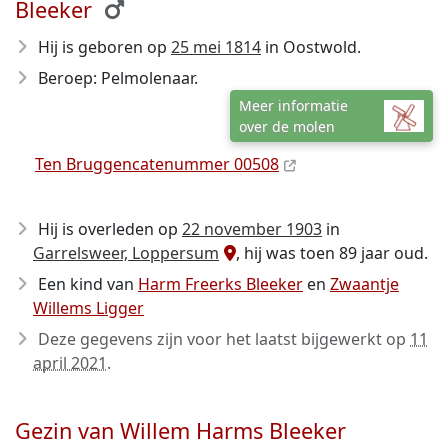
Bleeker
Hij is geboren op
25 mei 1814
in Oostwold.
Beroep: Pelmolenaar.
Meer informatie
over de molen
Ten Bruggencatenummer 00508
Hij is overleden op
22 november 1903
in
Garrelsweer, Loppersum
, hij was toen 89 jaar oud.
Een kind van
Harm Freerks Bleeker
en
Zwaantje
Willems Ligger
Deze gegevens zijn voor het laatst bijgewerkt op
11
april 2021
.
Gezin van Willem Harms Bleeker