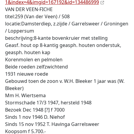
1&index=4&imgid=167192&id=134486999
VAN DER VEEN-FICHE
titel:259 (Van der Veen) / 508
locatie:Damsterdiep, z.zijde / Garrelsweer / Groningen
/ Loppersum
beschrijving:8-kante bovenkruier met stelling
Geasf. hout op 8-kantig geasph. houten onderstuk,
geasph. houten kap
Korenmolen en pelmolen
Beide roeden zelfzwichtend
1931 nieuwe roede
Gebouwd toen de zoon v. W.H. Bleeker 1 jaar was (W.
Bleeker)
Mm H. Wiertsema
Stormschade 17/3 1947, hersteld 1948
Bezoek Dec 1948 [?] f 7000
Sinds 1 nov 1946 D. Niehof
Sinds 15 nov 1952 T. Havinga Garrelsweer
Koopsom f 5.700.-