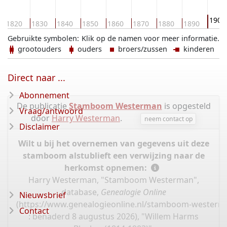
1900
1820
1830
1840
1850
1860
1870
1880
1890
Gebruikte symbolen:
Klik op de namen voor meer informatie.
grootouders
ouders
broers/zussen
kinderen
Direct naar ...
Abonnement
De publicatie
Stamboom Westerman
is opgesteld
Vraag/antwoord
door
Harry Westerman
.
neem contact op
Disclaimer
Wilt u bij het overnemen van gegevens uit deze
stamboom alstublieft een verwijzing naar de
herkomst opnemen:
Harry Westerman, "Stamboom Westerman",
database,
Genealogie Online
Nieuwsbrief
(
https://www.genealogieonline.nl/stamboom-westerm
Contact
: benaderd 8 augustus 2026), "Willem Harms