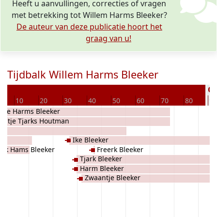
Heeft u aanvullingen, correcties of vragen
met betrekking tot Willem Harms Bleeker?
De auteur van deze publicatie hoort het
graag van u!
Tijdbalk Willem Harms Bleeker
Ov
10
20
30
40
50
60
70
80
90
mke Harms Bleeker
emtje Tjarks Houtman
Ike Bleeker
erk Hams Bleeker
Freerk Bleeker
Tjark Bleeker
Harm Bleeker
Zwaantje Bleeker