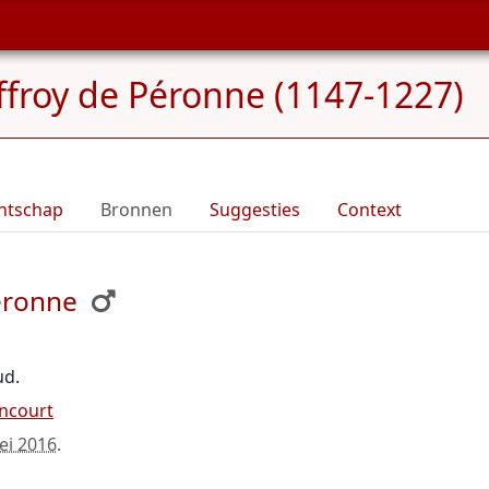
froy de Péronne (1147-1227)
ntschap
Bronnen
Suggesties
Context
éronne
ud.
encourt
ei 2016
.