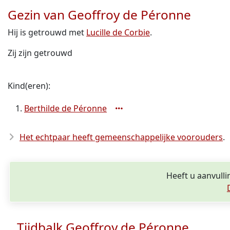
Gezin van Geoffroy de Péronne
Hij is getrouwd met
Lucille de Corbie
.
Zij zijn getrouwd
Kind(eren):
Berthilde de Péronne
Het echtpaar heeft gemeenschappelijke voorouders
.
Heeft u aanvulli
Tijdbalk Geoffroy de Péronne