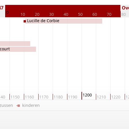
47
Ove
0
10
20
30
40
50
60
70
80
Lucille de Corbie
court
1200
140
1150
1160
1170
1180
1190
1210
1220
1
/zussen
kinderen