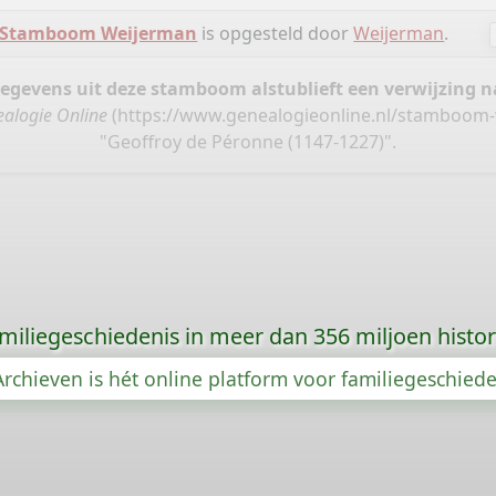
Stamboom Weijerman
is opgesteld door
Weijerman
.
gegevens uit deze stamboom alstublieft een verwijzing
alogie Online
(
https://www.genealogieonline.nl/stamboom
"Geoffroy de Péronne (1147-1227)".
amiliegeschiedenis in meer dan 356 miljoen histo
rchieven is hét online platform voor familiegeschied