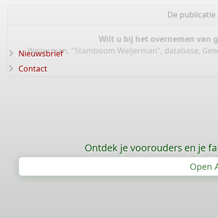
De publicatie
Wilt u bij het overnemen van 
Weijerman, "Stamboom Weijerman", database,
Gene
Nieuwsbrief
Contact
Ontdek je voorouders en je f
Open A