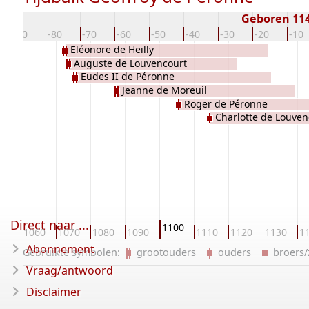
Geboren 11
-90
-80
-70
-60
-50
-40
-30
-20
-10
Eléonore de Heilly
Auguste de Louvencourt
Eudes II de Péronne
Jeanne de Moreuil
Roger de Péronne
Charlotte de Louven
Direct naar ...
1100
50
1060
1070
1080
1090
1110
1120
1130
1
Abonnement
Gebruikte symbolen:
grootouders
ouders
broers
Vraag/antwoord
Disclaimer