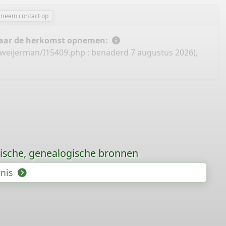
neem contact op
 naar de herkomst opnemen:
-weijerman/I15409.php
: benaderd 7 augustus 2026),
rische, genealogische bronnen
enis