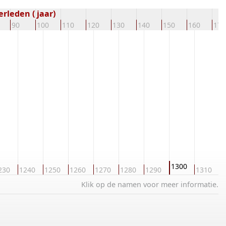
rleden ( jaar)
90
100
110
120
130
140
150
160
170
1300
230
1240
1250
1260
1270
1280
1290
1310
1
Klik op de namen voor meer informatie.