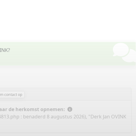
VINK?
m contact op
 naar de herkomst opnemen:
4813.php
: benaderd 8 augustus 2026), "Derk Jan OVINK