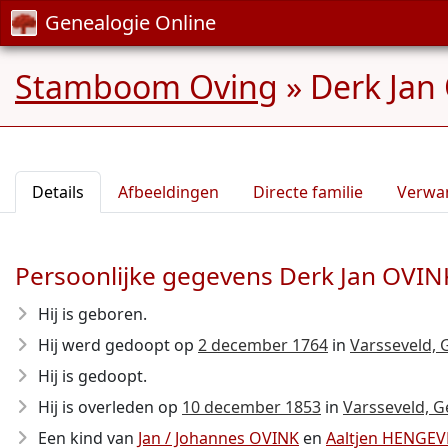
Genealogie Online
Stamboom Oving
»
Derk Jan
Details
Afbeeldingen
Directe familie
Verwa
Persoonlijke gegevens Derk Jan OVIN
Hij is geboren.
Hij werd gedoopt op
2 december 1764
in
Varsseveld,
Hij is gedoopt.
Hij is overleden op
10 december 1853
in
Varsseveld, 
Een kind van
Jan / Johannes OVINK
en
Aaltjen HENGE