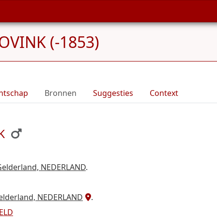
 OVINK (-1853)
ntschap
Bronnen
Suggesties
Context
K
 Gelderland, NEDERLAND
.
Gelderland, NEDERLAND
.
VELD