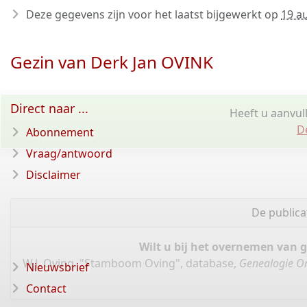
Deze gegevens zijn voor het laatst bijgewerkt op
19 a
Gezin van Derk Jan OVINK
Direct naar ...
Heeft u aanvul
D
Abonnement
Vraag/antwoord
Disclaimer
De publica
Wilt u bij het overnemen van 
W.J. Oving, "Stamboom Oving", database,
Genealogie On
Nieuwsbrief
Contact