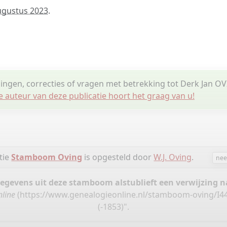
ugustus 2023
.
lingen, correcties of vragen met betrekking tot Derk Jan O
e auteur van deze publicatie hoort het graag van u!
tie
Stamboom Oving
is opgesteld door
W.J. Oving
.
nee
gegevens uit deze stamboom alstublieft een verwijzing
line
(
https://www.genealogieonline.nl/stamboom-oving/I4
(-1853)".