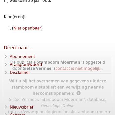
hij was toen 25 jaar oud.
Kind(eren):
(
Niet openbaar
)
Direct naar ...
Abonnement
De publicatie
Stamboom Moerman
is opgesteld
Vraag/antwoord
door
Sietse Vermeer
(
contact is niet mogelijk
).
Disclaimer
Wilt u bij het overnemen van gegevens uit deze
stamboom alstublieft een verwijzing naar de
herkomst opnemen:
Sietse Vermeer, "Stamboom Moerman", database,
Genealogie Online
Nieuwsbrief
(
https://www.genealogieonline.nl/stamboom-moerma