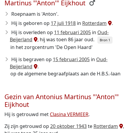
Martinus "'Anton'" Eijkhout
Roepnaam is 'Anton'.
Hij is geboren op
17 juli 1918
in
Rotterdam
.
Hij is overleden op
11 februari 2005
in
Oud-
Beijerland
, hij was toen 86 jaar oud.
Bron 1
in het zorgcentrum 'De Open Haard'
Hij is begraven op
15 februari 2005
in
Oud-
Beijerland
.
op de algemene begraafplaats aan de H.B.S.-laan
Gezin van Antonius Martinus "'Anton'"
Eijkhout
Hij is getrouwd met
Clasina VERMEER
.
Zij zijn getrouwd op
20 oktober 1943
te
Rotterdam
,