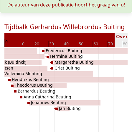
De auteur van deze publicatie hoort het graag van u!
Tijdbalk Gerhardus Willebrordus Buiting
76
Overled
0
10
20
30
40
50
60
70
80
Fredericus Buiting
Hermina Buiting
nck (Buitinck)
Margaretha Buiting
rntsen
Griet Buiting
Willemina Menting
Hendrikus Beuting
Theodorus Beuting
Bernardus Beuting
Anna Catharina Beuting
Johannes Beuting
Jan Buiting