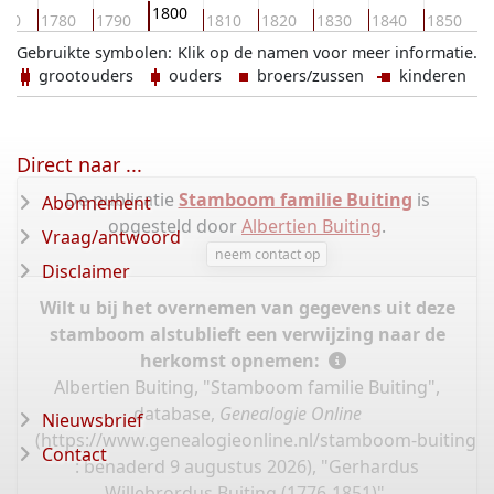
1800
770
1780
1790
1810
1820
1830
1840
1850
1
Gebruikte symbolen:
Klik op de namen voor meer informatie.
grootouders
ouders
broers/zussen
kinderen
Direct naar ...
De publicatie
Stamboom familie Buiting
is
Abonnement
opgesteld door
Albertien Buiting
.
Vraag/antwoord
neem contact op
Disclaimer
Wilt u bij het overnemen van gegevens uit deze
stamboom alstublieft een verwijzing naar de
herkomst opnemen:
Albertien Buiting, "Stamboom familie Buiting",
database,
Genealogie Online
Nieuwsbrief
(
https://www.genealogieonline.nl/stamboom-buiting/I
Contact
: benaderd 9 augustus 2026), "Gerhardus
Willebrordus Buiting (1776-1851)".