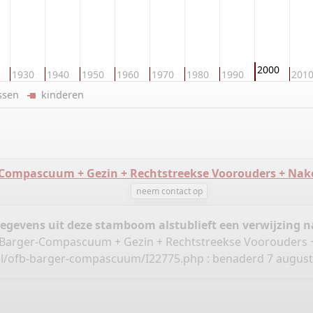
2000
1930
1940
1950
1960
1970
1980
1990
201
ussen
kinderen
-Compascuum + Gezin + Rechtstreekse Voorouders + Na
neem contact op
gegevens uit deze stamboom alstublieft een verwijzing
ie Barger-Compascuum + Gezin + Rechtstreekse Voorouders
nl/ofb-barger-compascuum/I22775.php
: benaderd 7 augustu