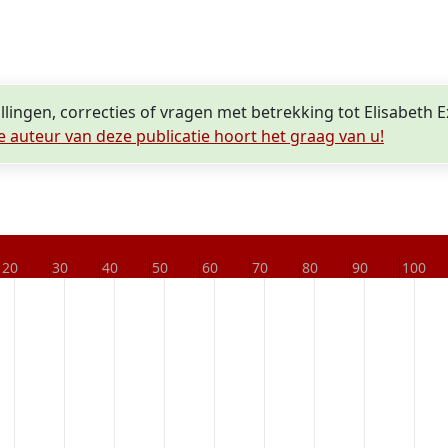
llingen, correcties of vragen met betrekking tot Elisabeth E
e auteur van deze publicatie hoort het graag van u!
20
30
40
50
60
70
80
90
100