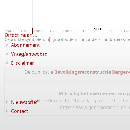
1900
1840
1850
1860
1870
1880
1890
1910
1920
Direct naar ...
Gebruikte symbolen:
grootouders
ouders
broers/z
Abonnement
Vraag/antwoord
Disclaimer
De publicatie
Bevolkingsreconstructie Barger
Wilt u bij het overnemen van 
Pauline Berens BC, "Bevolkingsreconstruct
Nieuwsbrief
(
https://www.genealogieonline.
Contact