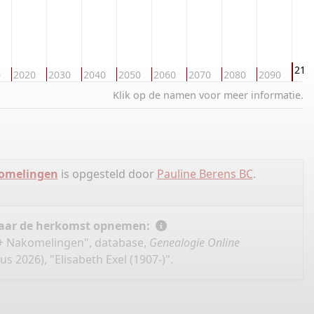
210
0
2020
2030
2040
2050
2060
2070
2080
2090
Klik op de namen voor meer informatie.
komelingen
is opgesteld door
Pauline Berens BC
.
 naar de herkomst opnemen:
 + Nakomelingen", database,
Genealogie Online
s 2026), "Elisabeth Exel (1907-)".