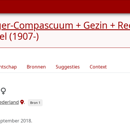
rger-Compascuum + Gezin + Re
el (1907-)
ntschap
Bronnen
Suggesties
Context
ederland
.
Bron 1
eptember 2018
.