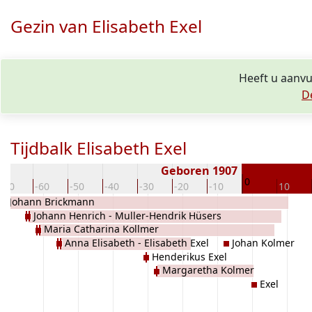
Gezin van Elisabeth Exel
Heeft u aanvu
D
Tijdbalk Elisabeth Exel
Geboren 1907
0
-70
-60
-50
-40
-30
-20
-10
10
Johann Brickmann
Johann Henrich - Muller-Hendrik Hüsers
Maria Catharina Kollmer
Anna Elisabeth - Elisabeth Exel
Johan Kolmer
Henderikus Exel
Margaretha Kolmer
Exel