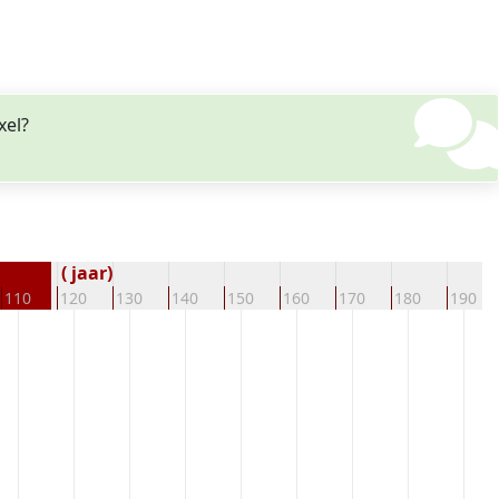
xel?
( jaar)
110
120
130
140
150
160
170
180
190