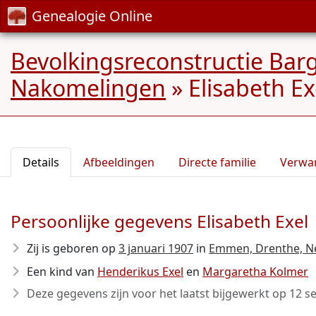
Genealogie Online
Bevolkingsreconstructie Ba
Nakomelingen
»
Elisabeth Ex
Details
Afbeeldingen
Directe familie
Verwa
Persoonlijke gegevens Elisabeth Exel
Zij is geboren op
3 januari 1907
in
Emmen, Drenthe, N
Een kind van
Henderikus Exel
en
Margaretha Kolmer
Deze gegevens zijn voor het laatst bijgewerkt op
12 s