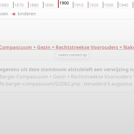
1900
1860
1870
1880
1890
1910
1920
1930
1940
ussen
kinderen
-Compascuum + Gezin + Rechtstreekse Voorouders + Na
neem contact op
gegevens uit deze stamboom alstublieft een verwijzing
ie Barger-Compascuum + Gezin + Rechtstreekse Voorouders
/ofb-barger-compascuum/I22062.php
: benaderd 6 augustus 2