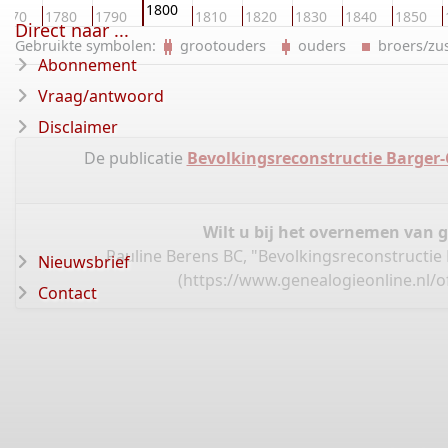
1800
1770
1780
1790
1810
1820
1830
1840
1850
Direct naar ...
Gebruikte symbolen:
grootouders
ouders
broers/z
Abonnement
Vraag/antwoord
Disclaimer
De publicatie
Bevolkingsreconstructie Barger
Wilt u bij het overnemen van 
Pauline Berens BC, "Bevolkingsreconstruct
Nieuwsbrief
(
https://www.genealogieonline.nl
Contact