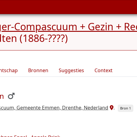
rger-Compascuum + Gezin + Re
ten (1886-????)
ntschap
Bronnen
Suggesties
Context
en
cuum, Gemeente Emmen, Drenthe, Nederland
.
Bron 1