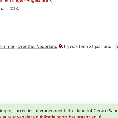
ahnen Engel - Angela Brink
uari 2018
.
Emmen, Drenthe, Nederland
, hij was toen 21 jaar oud.
lingen, correcties of vragen met betrekking tot Gerard San
e auteur van deze publicatie hoort het graag van u!