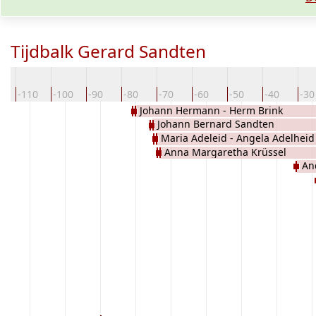
Tijdbalk Gerard Sandten
0
-110
-100
-90
-80
-70
-60
-50
-40
-30
Johann Hermann - Herm Brink
Johann Bernard Sandten
Maria Adeleid - Angela Adelheid
Anna Margaretha Krüssel
An