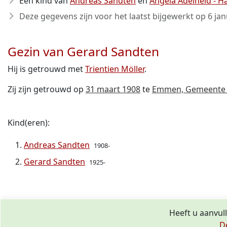
Een kind van
Andreas Sandten
en
Angela Adelheid - H
Deze gegevens zijn voor het laatst bijgewerkt op
6 jan
Gezin van Gerard Sandten
Hij is getrouwd met
Trientien Möller
.
Zij zijn getrouwd op
31 maart 1908
te
Emmen, Gemeente 
Kind(eren):
Andreas Sandten
1908-
Gerard Sandten
1925-
Heeft u aanvul
D