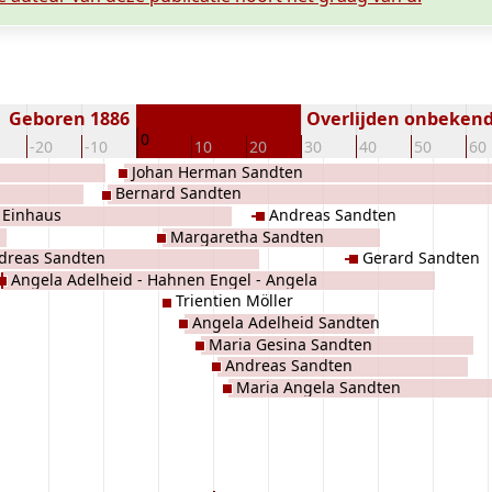
Geboren 1886
Overlijden onbeken
0
-20
-10
10
20
30
40
50
60
Johan Herman Sandten
Bernard Sandten
 Einhaus
Andreas Sandten
Margaretha Sandten
dreas Sandten
Gerard Sandten
Angela Adelheid - Hahnen Engel - Angela
Trientien Möller
Brink
Angela Adelheid Sandten
Maria Gesina Sandten
Andreas Sandten
Maria Angela Sandten