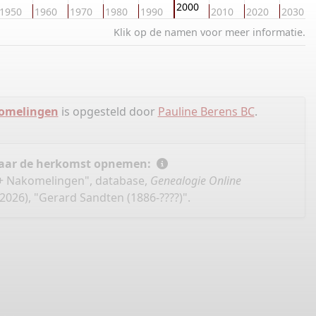
2000
1950
1960
1970
1980
1990
2010
2020
2030
Klik op de namen voor meer informatie.
komelingen
is opgesteld door
Pauline Berens BC
.
 naar de herkomst opnemen:
 + Nakomelingen", database,
Genealogie Online
026), "Gerard Sandten (1886-????)".