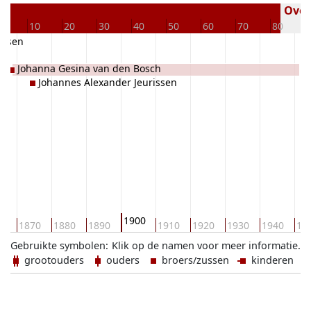
Overl
0
10
20
30
40
50
60
70
80
issen
Johanna Gesina van den Bosch
Johannes Alexander Jeurissen
1900
60
1870
1880
1890
1910
1920
1930
1940
19
Gebruikte symbolen:
Klik op de namen voor meer informatie.
grootouders
ouders
broers/zussen
kinderen