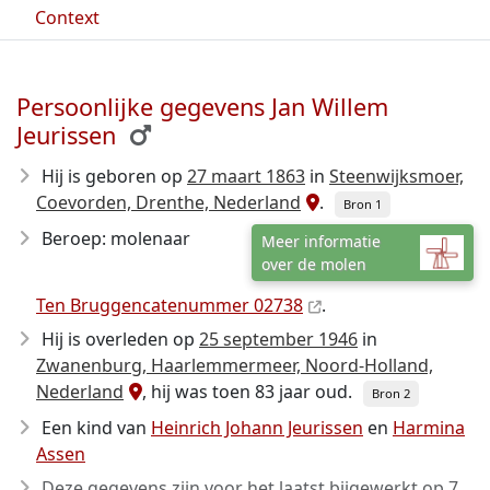
Context
Persoonlijke gegevens Jan Willem
Jeurissen
Hij is geboren op
27 maart 1863
in
Steenwijksmoer,
Coevorden, Drenthe, Nederland
.
Bron 1
Beroep: molenaar
Meer informatie
over de molen
Ten Bruggencatenummer 02738
.
Hij is overleden op
25 september 1946
in
Zwanenburg, Haarlemmermeer, Noord-Holland,
Nederland
, hij was toen 83 jaar oud.
Bron 2
Een kind van
Heinrich Johann Jeurissen
en
Harmina
Assen
Deze gegevens zijn voor het laatst bijgewerkt op
7