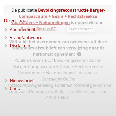
De publicatie
Bevolkingsreconstructie Barger-
Compascuum + Gezin + Rechtstreekse
Direct naar ...
Voorouders + Nakomelingen
is opgesteld door
Pauline Berens BC
.
Abonnement
neem contact op
Vraag/antwoord
Wilt u bij het overnemen van gegevens uit deze
Disclaimer
stamboom alstublieft een verwijzing naar de
herkomst opnemen:
Pauline Berens BC, "Bevolkingsreconstructie
Barger-Compascuum + Gezin + Rechtstreekse
Voorouders + Nakomelingen", database,
Genealogie Online
Nieuwsbrief
(
https://www.genealogieonline.nl/ofb-barger-compas
Contact
: benaderd 9 augustus 2026), "Jan Willem Jeurissen
(1863-1946)".