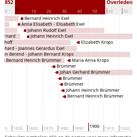
 1852
Overleden ( 
0
-10
10
20
30
40
50
60
70
Bernard Heinrich Exel
Anna Elisabeth - Elisabeth Exel
Johann Rudolf Exel
 Bernard
Johann Heinrich Exel
eehoff
Elizabeth Krops
erhard - Joannes Gerardus Exel
Jan Berend - Johann Bernard Krops
Bernard Henrich Brümmer
Maria Anna Krops
Brümmer
Johan Gerhard Brümmer
Brümmer
Brümmer
Johann Heinrich Brümmer
Bernard Heinrich Brümmer
1900
840
1850
1860
1870
1880
1890
1910
1920