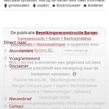
Gebruikte symbolen:
Klik op de namen voor meer informatie.
grootouders
ouders
broers/zussen
kinderen
De publicatie
Bevolkingsreconstructie Barger-
Compascuum + Gezin + Rechtstreekse
Direct naar ...
Voorouders + Nakomelingen
is opgesteld door
Pauline Berens BC
.
Abonnement
neem contact op
Vraag/antwoord
Wilt u bij het overnemen van gegevens uit deze
Disclaimer
stamboom alstublieft een verwijzing naar de
herkomst opnemen:
Pauline Berens BC, "Bevolkingsreconstructie
Barger-Compascuum + Gezin + Rechtstreekse
Voorouders + Nakomelingen", database,
Genealogie Online
Nieuwsbrief
(
https://www.genealogieonline.nl/ofb-barger-compas
Contact