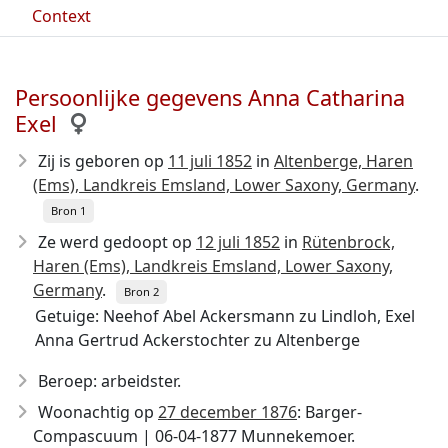
Context
Persoonlijke gegevens Anna Catharina
Exel
Zij is geboren op
11 juli 1852
in
Altenberge, Haren
(Ems), Landkreis Emsland, Lower Saxony, Germany
.
Bron 1
Ze werd gedoopt op
12 juli 1852
in
Rütenbrock,
Haren (Ems), Landkreis Emsland, Lower Saxony,
Germany
.
Bron 2
Getuige: Neehof Abel Ackersmann zu Lindloh, Exel
Anna Gertrud Ackerstochter zu Altenberge
Beroep: arbeidster.
Woonachtig op
27 december 1876
: Barger-
Compascuum | 06-04-1877 Munnekemoer.