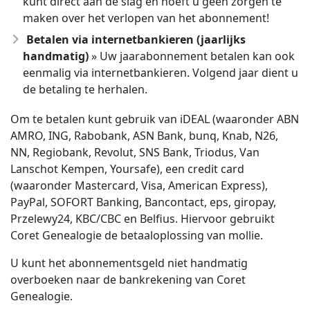
kunt direct aan de slag en hoeft u geen zorgen te
maken over het verlopen van het abonnement!
Betalen via internetbankieren (jaarlijks
handmatig)
» Uw jaarabonnement betalen kan ook
eenmalig via internetbankieren. Volgend jaar dient u
de betaling te herhalen.
Om te betalen kunt gebruik van iDEAL (waaronder ABN
AMRO, ING, Rabobank, ASN Bank, bunq, Knab, N26,
NN, Regiobank, Revolut, SNS Bank, Triodus, Van
Lanschot Kempen, Yoursafe), een credit card
(waaronder Mastercard, Visa, American Express),
PayPal, SOFORT Banking, Bancontact, eps, giropay,
Przelewy24, KBC/CBC en Belfius. Hiervoor gebruikt
Coret Genealogie de betaaloplossing van mollie.
U kunt het abonnementsgeld niet handmatig
overboeken naar de bankrekening van Coret
Genealogie.