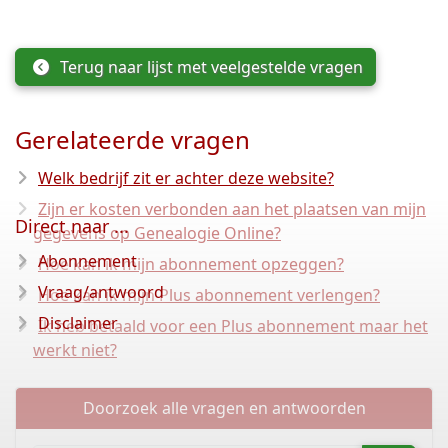
Terug naar lijst met veelgestelde vragen
Gerelateerde vragen
Welk bedrijf zit er achter deze website?
Zijn er kosten verbonden aan het plaatsen van mijn
Direct naar ...
gegevens op Genealogie Online?
Abonnement
Hoe kan ik mijn abonnement opzeggen?
Vraag/antwoord
Hoe kan ik mijn Plus abonnement verlengen?
Disclaimer
Ik heb betaald voor een Plus abonnement maar het
werkt niet?
Doorzoek alle vragen en antwoorden