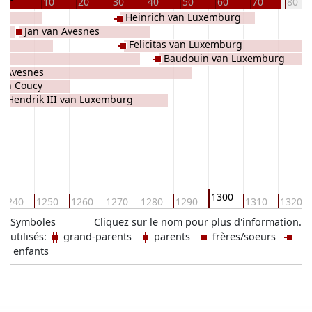
10
20
30
40
50
60
70
80
Heinrich van Luxemburg
Jan van Avesnes
Felicitas van Luxemburg
Baudouin van Luxemburg
n Avesnes
 van Coucy
Hendrik III van Luxemburg
1300
1240
1250
1260
1270
1280
1290
1310
1320
Symboles
Cliquez sur le nom pour plus d'information.
utilisés:
grand-parents
parents
frères/soeurs
enfants