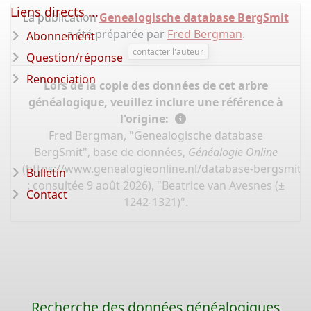
Liens directs ...
La publication
Genealogische database BergSmit
a été préparée par
Fred Bergman
.
Abonnement
contacter l'auteur
Question/réponse
Renonciation
Lors de la copie des données de cet arbre
généalogique, veuillez inclure une référence à
l'origine:
Fred Bergman, "Genealogische database
BergSmit", base de données,
Généalogie Online
(
https://www.genealogieonline.nl/database-bergsmit/
Bulletin
: consultée 9 août 2026), "Beatrice van Avesnes (±
Contact
1242-1321)".
Recherche des données généalogiques