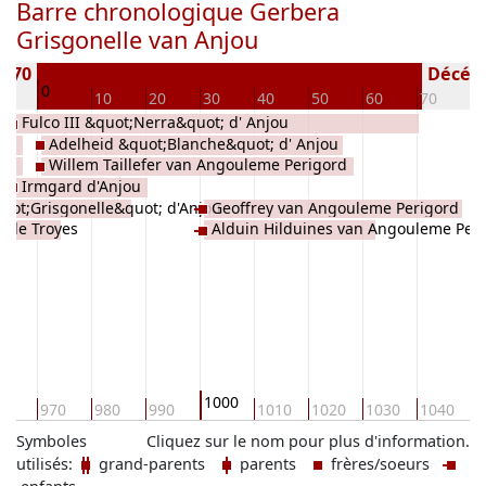
Barre chronologique Gerbera
Grisgonelle van Anjou
 970
Décédé(
0
10
10
20
30
40
50
60
70
8
Fulco III &quot;Nerra&quot; d' Anjou
Adelheid &quot;Blanche&quot; d' Anjou
Willem Taillefer van Angouleme Perigord
Irmgard d'Anjou
uot;Grisgonelle&quot; d'Anjou
Geoffrey van Angouleme Perigord
e de Troyes
Alduin Hilduines van Angouleme Per
1000
60
970
980
990
1010
1020
1030
1040
1
Symboles
Cliquez sur le nom pour plus d'information.
utilisés:
grand-parents
parents
frères/soeurs