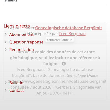
enfants
Liens directs ...
La publication
Genealogische database BergSmit
a été préparée par
Fred Bergman
.
Abonnement
contacter l'auteur
Question/réponse
Renonciation
Lors de la copie des données de cet arbre
généalogique, veuillez inclure une référence à
l'origine:
Fred Bergman, "Genealogische database
BergSmit", base de données,
Généalogie Online
(
https://www.genealogieonline.nl/database-bergsmit/
Bulletin
: consultée 7 août 2026), "Gerbera Grisgonelle van
Contact
Anjou (± 970-1041)".