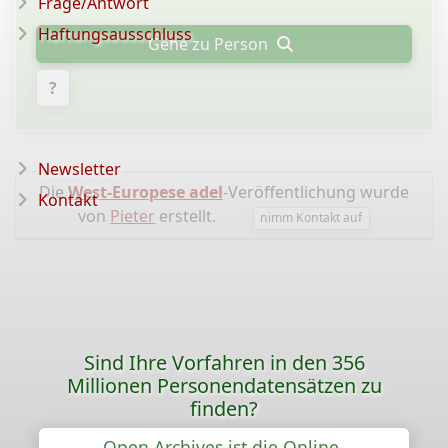
Frage/Antwort
Haftungsausschluss
Gehe zu Person
?
Newsletter
Die
West-Europese adel
-Veröffentlichung wurde
Kontakt
von
Pieter
erstellt.
nimm Kontakt auf
Sind Ihre Vorfahren in den 356
Millionen Personendatensätzen zu
finden?
Open Archives ist die Online-