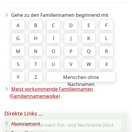
Gehe zu den Familiennamen beginnend mit
A
B
C
D
E
F
G
H
I
J
K
L
M
N
O
P
Q
R
S
T
U
V
W
X
Y
Z
Menschen ohne
Nachnamen
Meist vorkommende Familiennamen
(Familiennamenwolke)
Direkte Links ...
Abonnement