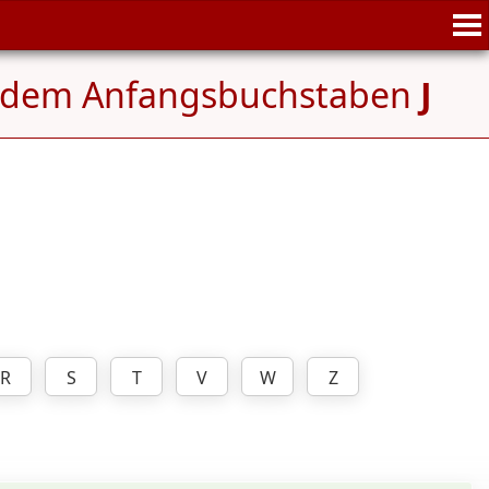
t dem Anfangsbuchstaben
J
R
S
T
V
W
Z