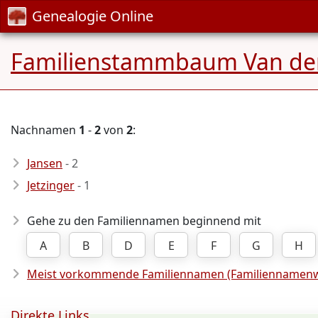
Genealogie Online
Familienstammbaum Van de
Nachnamen
1
-
2
von
2
:
Jansen
- 2
Jetzinger
- 1
Gehe zu den Familiennamen beginnend mit
A
B
D
E
F
G
H
Meist vorkommende Familiennamen (Familiennamenw
Direkte Links ...