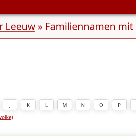
r Leeuw
» Familiennamen mi
J
K
L
M
N
O
P
olke)