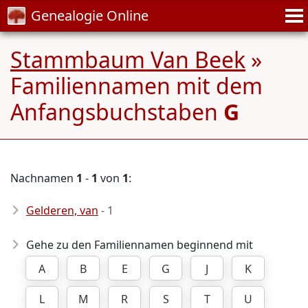
Genealogie Online
Stammbaum Van Beek
»
Familiennamen mit dem
Anfangsbuchstaben
G
Nachnamen
1
-
1
von
1
:
Gelderen, van
- 1
Gehe zu den Familiennamen beginnend mit
A
B
E
G
J
K
L
M
R
S
T
U