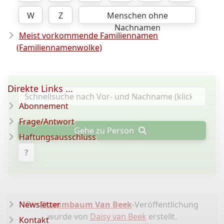
W
Z
Menschen ohne
Nachnamen
Meist vorkommende Familiennamen
(Familiennamenwolke)
Direkte Links ...
Abonnement
Frage/Antwort
Gehe zu Person
Haftungsausschluss
?
Newsletter
Die
Stammbaum Van Beek
-Veröffentlichung
wurde von
Daisy van Beek
erstellt.
Kontakt