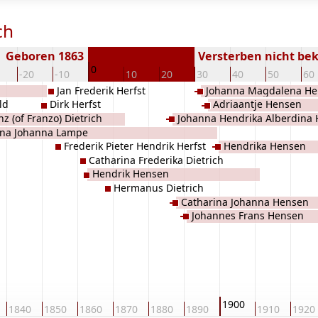
ch
Geboren 1863
Versterben nicht be
0
-20
-10
10
20
30
40
50
60
Jan Frederik Herfst
Johanna Magdalena H
ld
Dirk Herfst
Adriaantje Hensen
z (of Franzo) Dietrich
Johanna Hendrika Alberdina
ina Johanna Lampe
Frederik Pieter Hendrik Herfst
Hendrika Hensen
Catharina Frederika Dietrich
Hendrik Hensen
Hermanus Dietrich
Catharina Johanna Hensen
Johannes Frans Hensen
1900
1840
1850
1860
1870
1880
1890
1910
1920