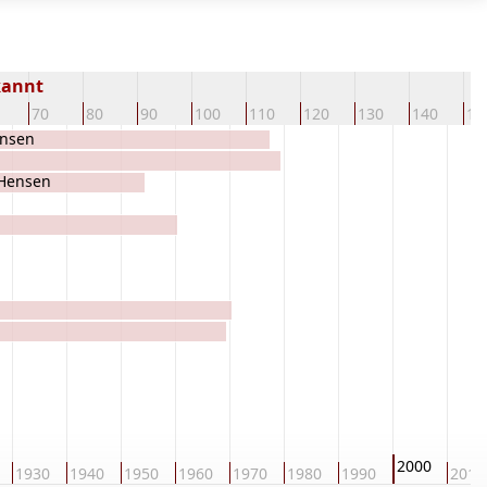
kannt
70
80
90
100
110
120
130
140
15
ensen
 Hensen
2000
1930
1940
1950
1960
1970
1980
1990
2010