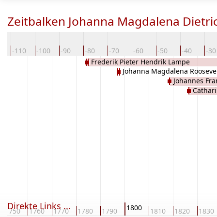
Zeitbalken Johanna Magdalena Dietri
0
-110
-100
-90
-80
-70
-60
-50
-40
-30
Frederik Pieter Hendrik Lampe
Johanna Magdalena Rooseve
Johannes Fran
Cathar
Direkte Links ...
1800
1750
1760
1770
1780
1790
1810
1820
1830