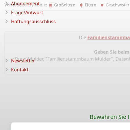
Abonnement
Verwendete Symbole:
Großeltern
Eltern
Geschwist
Frage/Antwort
Haftungsausschluss
Die
Familienstammb
Geben Sie beim
Ruud Mulder, "Familienstammbaum Mulder", Daten
Newsletter
Kontakt
Bewahren Sie Ih