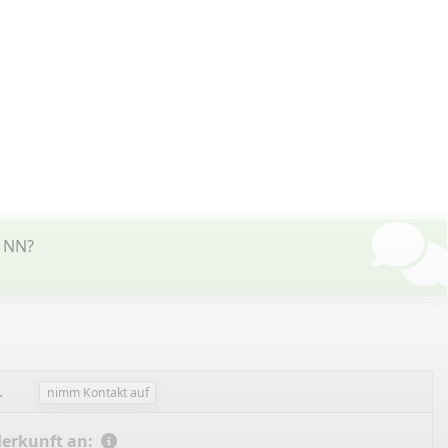
t NN?
.
nimm Kontakt auf
Herkunft an: