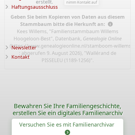
erstellt.
nimm Kontakt auf
Haftungsausschluss
Geben Sie beim Kopieren von Daten aus diesem
Stammbaum bitte die Herkunft an:
Kees Willems, "Familienstammbaum Willems
Hoogeloon-Best", Datenbank,
Genealogie Online
(
https://www.genealogieonline.nl/stamboom-willems-
Newsletter
: abgerufen 9. August 2026), "Wallérand de
Kontakt
PISSELEU (1189-1256)".
Bewahren Sie Ihre Familiengeschichte,
erstellen Sie ein digitales Familienarchiv
Versuchen Sie es mit Familienarchivar