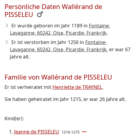
Persönliche Daten Wallérand de
PISSELEU
Er wurde geboren im Jahr 1189
in
Fontaine-
Lavaganne, 60242, Oise, Picardie, Frankrijk
.
Er ist verstorben im Jahr 1256
in
Fontaine-
Lavaganne, 60242, Oise, Picardie, Frankrijk
, er war 67
Jahre alt.
Familie von Wallérand de PISSELEU
Er ist verheiratet mit
Henriette de TRAYNEL
.
Sie haben geheiratet im Jahr 1215, er war 26 Jahre alt.
Kind(er):
Jeanne de PISSELEU
1216-1275