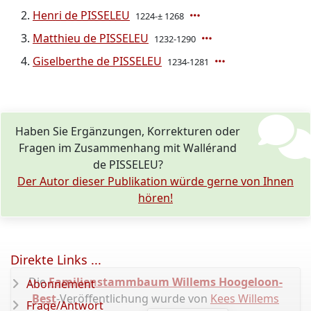
Henri de PISSELEU
1224-± 1268
Matthieu de PISSELEU
1232-1290
Giselberthe de PISSELEU
1234-1281
Haben Sie Ergänzungen, Korrekturen oder
Fragen im Zusammenhang mit Wallérand
de PISSELEU?
Der Autor dieser Publikation würde gerne von Ihnen
hören!
Direkte Links ...
Die
Familienstammbaum Willems Hoogeloon-
Abonnement
Best
-Veröffentlichung wurde von
Kees Willems
Frage/Antwort