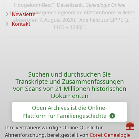
Hoogeloon-Best", Datenbank,
Genealogie Online
(
https://www.genealogieonline.nl/stamboom-willems-
Newsletter
: abgerufen 7. August 2026), "Adelheid zur LIPPE (±
Kontakt
1160-± 1243)".
Suchen und durchsuchen Sie
Transkripte und Zusammenfassungen
von Scans von 21 Millionen historischen
Dokumenten
Open Archives ist die Online-
Plattform für Familiengeschichte
Ihre vertrauenswürdige Online-Quelle für
Ahnenforschung, bereitgestellt von
Coret Genealogie