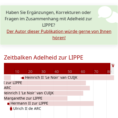
Haben Sie Ergänzungen, Korrekturen oder
Fragen im Zusammenhang mit Adelheid zur
LIPPE?
Der Autor dieser Publikation würde gerne von Ihnen
hören!
Zeitbalken Adelheid zur LIPPE
0
Ver
0
10
20
30
40
50
60
70
80
Heinrich II 'Le Noir' van CUIJK
 II zur LIPPE
de ARC
Heinrich I 'Le Noir' van CUIJK
Margarethe zur LIPPE
Hermann II zur LIPPE
Ulrich II de ARC