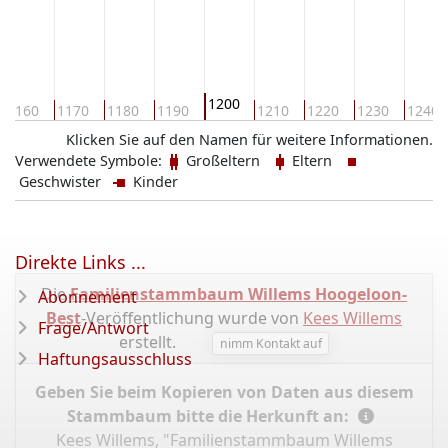
1200
1160
1170
1180
1190
1210
1220
1230
1240
Klicken Sie auf den Namen für weitere Informationen.
Verwendete Symbole:
Großeltern
Eltern
Geschwister
Kinder
Direkte Links ...
Die
Familienstammbaum Willems Hoogeloon-
Abonnement
Best
-Veröffentlichung wurde von
Kees Willems
Frage/Antwort
erstellt.
nimm Kontakt auf
Haftungsausschluss
Geben Sie beim Kopieren von Daten aus diesem
Stammbaum bitte die Herkunft an:
Kees Willems, "Familienstammbaum Willems