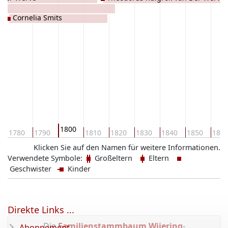
t
Cornelia Smits
1800
1780
1790
1810
1820
1830
1840
1850
186
Klicken Sie auf den Namen für weitere Informationen.
Verwendete Symbole:
Großeltern
Eltern
Geschwister
Kinder
Direkte Links ...
Die
Familienstammbaum Wijering
-
Abonnement