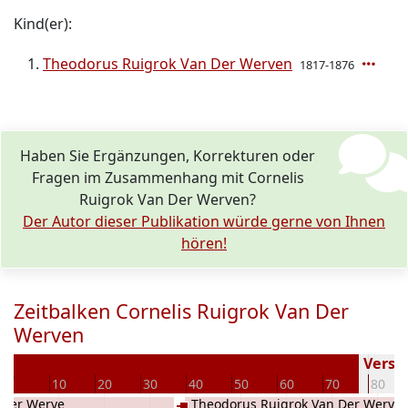
Kind(er):
Theodorus Ruigrok Van Der Werven
1817-1876
Haben Sie Ergänzungen, Korrekturen oder
Fragen im Zusammenhang mit Cornelis
Ruigrok Van Der Werven?
Der Autor dieser Publikation würde gerne von Ihnen
hören!
Zeitbalken Cornelis Ruigrok Van Der
Werven
8
Versto
0
10
20
30
40
50
60
70
80
 der Werve
Theodorus Ruigrok Van Der Werve