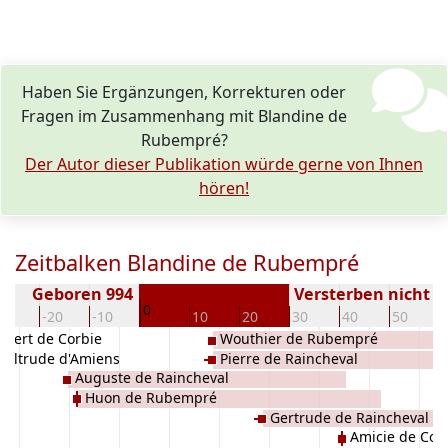
Haben Sie Ergänzungen, Korrekturen oder
Fragen im Zusammenhang mit Blandine de
Rubempré?
Der Autor dieser Publikation würde gerne von Ihnen
hören!
Zeitbalken Blandine de Rubempré
Geboren 994
Versterben nicht 
0
30
-20
-10
10
20
30
40
50
bert de Corbie
Wouthier de Rubempré
Hiltrude d'Amiens
Pierre de Raincheval
Auguste de Raincheval
Huon de Rubempré
Gertrude de Raincheval
Amicie de Cor