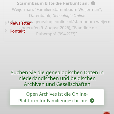
Stammbaum bitte die Herkunft an:
Weijerman, "Familienstammbaum Weijerman",
Datenbank,
Genealogie Online
(
https://www.genealogieonline.nl/stamboom-weijerma
Newsletter
: abgerufen 9. August 2026), "Blandine de
Kontakt
Rubempré (994-????)".
Suchen Sie die genealogischen Daten in
niederländischen und belgischen
Archiven und Gesellschaften
Open Archives ist die Online-
Plattform für Familiengeschichte