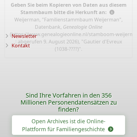
Geben Sie beim Kopieren von Daten aus diesem
Stammbaum bitte die Herkunft an:
Weijerman, "Familienstammbaum Weijerman",
Datenbank,
Genealogie Online
(
https://www.genealogieonline.nl/stamboom-weijerma
Newsletter
: abgerufen 9. August 2026), "Gautier d'Evreux
Kontakt
(1038-????)".
Sind Ihre Vorfahren in den 356
Millionen Personendatensätzen zu
finden?
Open Archives ist die Online-
Plattform für Familiengeschichte