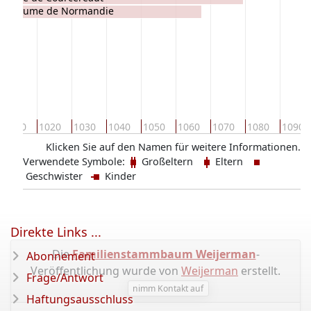
Guillaume de Normandie
1010
1020
1030
1040
1050
1060
1070
1080
1090
Klicken Sie auf den Namen für weitere Informationen.
Verwendete Symbole:
Großeltern
Eltern
Geschwister
Kinder
Direkte Links ...
Die
Familienstammbaum Weijerman
-
Abonnement
Veröffentlichung wurde von
Weijerman
erstellt.
Frage/Antwort
nimm Kontakt auf
Haftungsausschluss