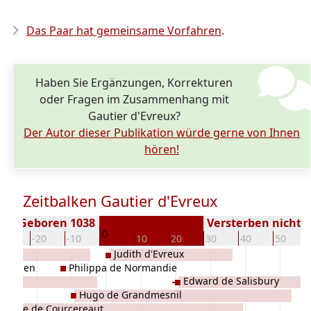
Das Paar hat gemeinsame Vorfahren
.
Haben Sie Ergänzungen, Korrekturen
oder Fragen im Zusammenhang mit
Gautier d'Evreux?
Der Autor dieser Publikation würde gerne von Ihnen
hören!
Zeitbalken Gautier d'Evreux
Geboren 1038
Versterben nicht 
0
-30
-20
-10
10
20
30
40
50
Judith d'Evreux
e Rouen
Philippa de Normandie
Edward de Salisbury
Hugo de Grandmesnil
avoise de Courcereaut