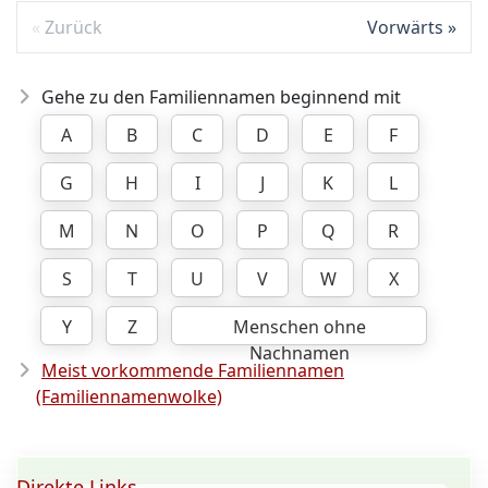
Zurück
Vorwärts
Gehe zu den Familiennamen beginnend mit
A
B
C
D
E
F
G
H
I
J
K
L
M
N
O
P
Q
R
S
T
U
V
W
X
Y
Z
Menschen ohne
Nachnamen
Meist vorkommende Familiennamen
(Familiennamenwolke)
Direkte Links ...