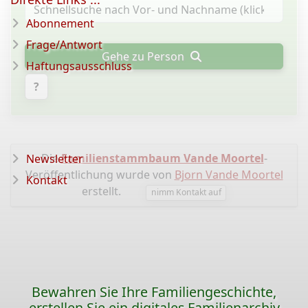
Abonnement
Frage/Antwort
Gehe zu Person
Haftungsausschluss
?
Die
Familienstammbaum Vande Moortel
-
Newsletter
Veröffentlichung wurde von
Bjorn Vande Moortel
Kontakt
erstellt.
nimm Kontakt auf
Bewahren Sie Ihre Familiengeschichte,
erstellen Sie ein digitales Familienarchiv