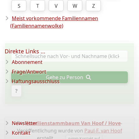
S
T
V
W
Z
Meist vorkommende Familiennamen
(Familiennamenwolke)
Direkte Links ...
Abonnement
Frage/Antwort
Gehe zu Person
Haftungsausschluss
?
Newsletter
Die
Familienstammbaum Van Hoof / Hove
-
Veröffentlichung wurde von
Paul-F. van Hoof
Kontakt
erstellt.
nimm Kontakt auf