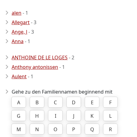
alen
- 1
Allegart
- 3
Ange, l
- 3
Anna
- 1
ANTHOINE DE LE LOGES
- 2
Anthony antonissen
- 1
Aulent
- 1
Gehe zu den Familiennamen beginnend mit
A
B
C
D
E
F
G
H
I
J
K
L
M
N
O
P
Q
R