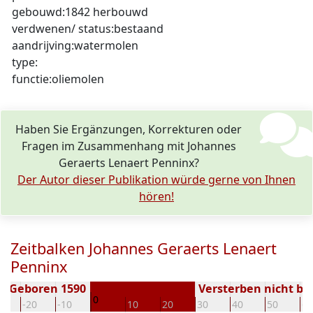
gebouwd:1842 herbouwd
verdwenen/ status:bestaand
aandrijving:watermolen
type:
functie:oliemolen
Haben Sie Ergänzungen, Korrekturen oder
Fragen im Zusammenhang mit Johannes
Geraerts Lenaert Penninx?
Der Autor dieser Publikation würde gerne von Ihnen
hören!
Zeitbalken Johannes Geraerts Lenaert
Penninx
Geboren 1590
Versterben nicht b
0
0
-20
-10
10
20
30
40
50
60