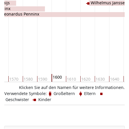
thijs
Wilhelmus Janssen 
nninx
s Leonardus Penninx
1600
60
1570
1580
1590
1610
1620
1630
1640
16
Klicken Sie auf den Namen für weitere Informationen.
Verwendete Symbole:
Großeltern
Eltern
Geschwister
Kinder