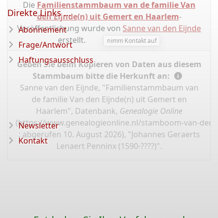
Die
Familienstammbaum van de familie Van
Direkte Links ...
den Eijnde(n) uit Gemert en Haarlem
-
Veröffentlichung wurde von
Sanne van den Eijnde
Abonnement
erstellt.
nimm Kontakt auf
Frage/Antwort
Haftungsausschluss
Geben Sie beim Kopieren von Daten aus diesem
Stammbaum bitte die Herkunft an:
Sanne van den Eijnde, "Familienstammbaum van
de familie Van den Eijnde(n) uit Gemert en
Haarlem", Datenbank,
Genealogie Online
(
https://www.genealogieonline.nl/stamboom-van-den-
Newsletter
: abgerufen 10. August 2026), "Johannes Geraerts
Kontakt
Lenaert Penninx (1590-????)".