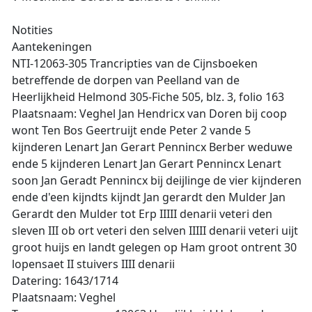
Notities
Aantekeningen
NTI-12063-305 Trancripties van de Cijnsboeken
betreffende de dorpen van Peelland van de
Heerlijkheid Helmond 305-Fiche 505, blz. 3, folio 163
Plaatsnaam: Veghel Jan Hendricx van Doren bij coop
wont Ten Bos Geertruijt ende Peter 2 vande 5
kijnderen Lenart Jan Gerart Pennincx Berber weduwe
ende 5 kijnderen Lenart Jan Gerart Pennincx Lenart
soon Jan Geradt Pennincx bij deijlinge de vier kijnderen
ende d'een kijndts kijndt Jan gerardt den Mulder Jan
Gerardt den Mulder tot Erp IIIII denarii veteri den
sleven III ob ort veteri den selven IIIII denarii veteri uijt
groot huijs en landt gelegen op Ham groot ontrent 30
lopensaet II stuivers IIII denarii
Datering: 1643/1714
Plaatsnaam: Veghel