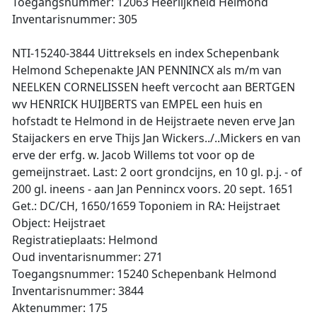
Toegangsnummer: 12063 Heerlijkheid Helmond
Inventarisnummer: 305
NTI-15240-3844 Uittreksels en index Schepenbank
Helmond Schepenakte JAN PENNINCX als m/m van
NEELKEN CORNELISSEN heeft vercocht aan BERTGEN
wv HENRICK HUIJBERTS van EMPEL een huis en
hofstadt te Helmond in de Heijstraete neven erve Jan
Staijackers en erve Thijs Jan Wickers../..Mickers en van
erve der erfg. w. Jacob Willems tot voor op de
gemeijnstraet. Last: 2 oort grondcijns, en 10 gl. p.j. - of
200 gl. ineens - aan Jan Pennincx voors. 20 sept. 1651
Get.: DC/CH, 1650/1659 Toponiem in RA: Heijstraet
Object: Heijstraet
Registratieplaats: Helmond
Oud inventarisnummer: 271
Toegangsnummer: 15240 Schepenbank Helmond
Inventarisnummer: 3844
Aktenummer: 175