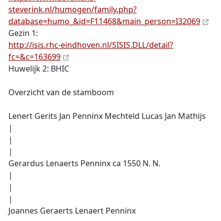
steverink.nl/humogen/family.php?
database=humo_&id=F11468&main_person=I32069
Gezin 1:
http://isis.rhc-eindhoven.nl/SISIS.DLL/detail?
fc=&c=163699
Huwelijk 2: BHIC
Overzicht van de stamboom
Lenert Gerits Jan Penninx Mechteld Lucas Jan Mathijs
|
|
|
Gerardus Lenaerts Penninx ca 1550 N. N.
|
|
|
Joannes Geraerts Lenaert Penninx