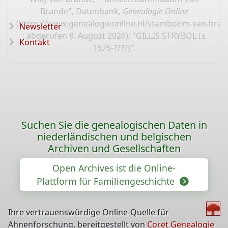
Brande", Datenbank,
Genealogie Online
(
https://www.genealogieonline.nl/stamboom-van-bran
Newsletter
: abgerufen 8. August 2026), "GILLIS STRYBOL (±
Kontakt
1575-????)".
Suchen Sie die genealogischen Daten in
niederländischen und belgischen
Archiven und Gesellschaften
Open Archives ist die Online-
Plattform für Familiengeschichte
Ihre vertrauenswürdige Online-Quelle für
Ahnenforschung, bereitgestellt von
Coret Genealogie