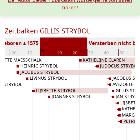
Der Autor dieser Publikation würde gerne von Ihnen
hören!
Zeitbalken GILLIS STRYBOL
Geboren ± 1575
Versterben nicht b
0
0
-20
-10
10
20
30
40
50
60
BETTE MAESSCHALK
KATHELIJNE CLAREN
HEINRIC STRYBOL
JUDOCUS STRYBOL
JACOBUS STRYBOL
LIVINUS STRYBOL
JACOBUS ST
IS STRYBOL
AVEZOETE S
LIJSBETTE STRYBOL
GILLIS STR
JOANNES STRYBOL
JAN STRYB
LIJSBETT
KATHELI
MARGRI
PETRUS