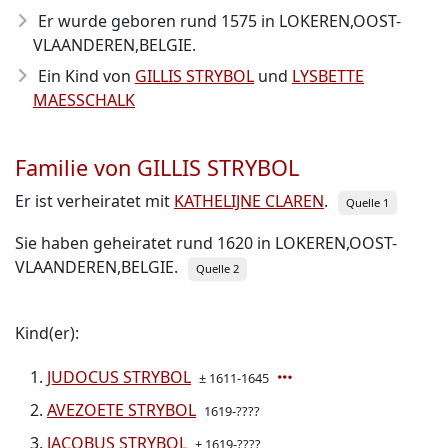
Er wurde geboren rund 1575
in LOKEREN,OOST-
VLAANDEREN,BELGIE.
Ein Kind von
GILLIS STRYBOL
und
LYSBETTE
MAESSCHALK
Familie von GILLIS STRYBOL
Er ist verheiratet mit
KATHELIJNE CLAREN
.
Quelle 1
Sie haben geheiratet rund 1620 in LOKEREN,OOST-
VLAANDEREN,BELGIE.
Quelle 2
Kind(er):
JUDOCUS STRYBOL
± 1611-1645
AVEZOETE STRYBOL
1619-????
JACOBUS STRYBOL
± 1619-????