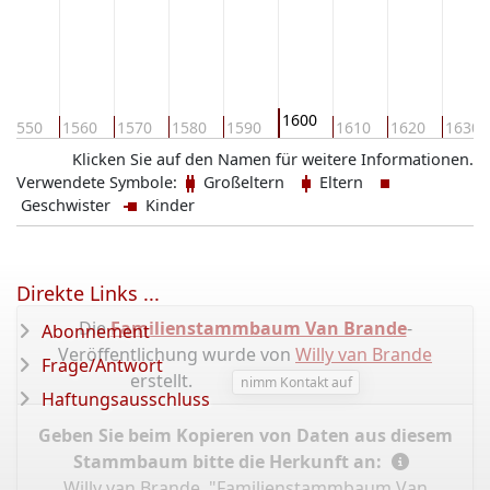
1600
1550
1560
1570
1580
1590
1610
1620
1630
Klicken Sie auf den Namen für weitere Informationen.
Verwendete Symbole:
Großeltern
Eltern
Geschwister
Kinder
Direkte Links ...
Die
Familienstammbaum Van Brande
-
Abonnement
Veröffentlichung wurde von
Willy van Brande
Frage/Antwort
erstellt.
nimm Kontakt auf
Haftungsausschluss
Geben Sie beim Kopieren von Daten aus diesem
Stammbaum bitte die Herkunft an:
Willy van Brande, "Familienstammbaum Van