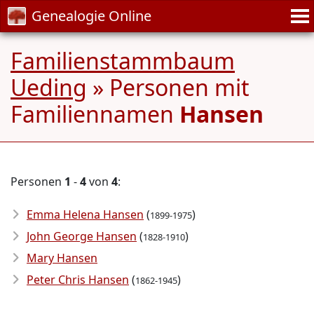
Genealogie Online
Familienstammbaum
Ueding
» Personen mit
Familiennamen
Hansen
Personen
1
-
4
von
4
:
Emma Helena Hansen
(
)
1899-1975
John George Hansen
(
)
1828-1910
Mary Hansen
Peter Chris Hansen
(
)
1862-1945