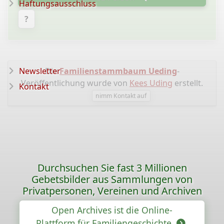
Haftungsausschluss
?
Newsletter
Die
Familienstammbaum Ueding
-
Veröffentlichung wurde von
Kees Uding
erstellt.
Kontakt
nimm Kontakt auf
Durchsuchen Sie fast 3 Millionen
Gebetsbilder aus Sammlungen von
Privatpersonen, Vereinen und Archiven
Open Archives ist die Online-
Plattform für Familiengeschichte