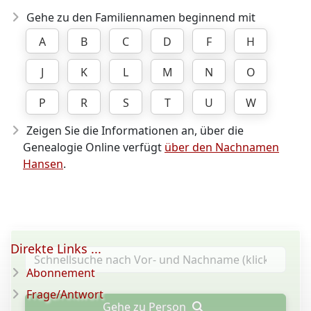
Gehe zu den Familiennamen beginnend mit
A
B
C
D
F
H
J
K
L
M
N
O
P
R
S
T
U
W
Zeigen Sie die Informationen an, über die
Genealogie Online verfügt
über den Nachnamen
Hansen
.
Direkte Links ...
Abonnement
Frage/Antwort
Gehe zu Person