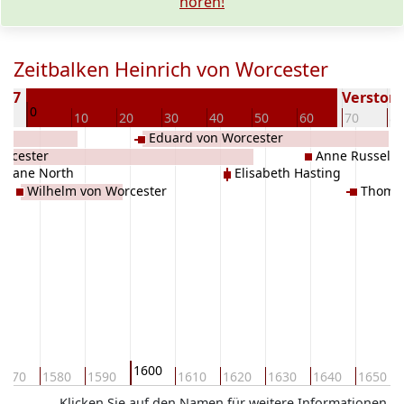
hören!
Zeitbalken Heinrich von Worcester
577
Verstorbe
0
0
10
20
30
40
50
60
70
80
Eduard von Worcester
orcester
Anne Russel
stiane North
Elisabeth Hasting
Wilhelm von Worcester
Thomas
1600
1570
1580
1590
1610
1620
1630
1640
1650
Klicken Sie auf den Namen für weitere Informationen.