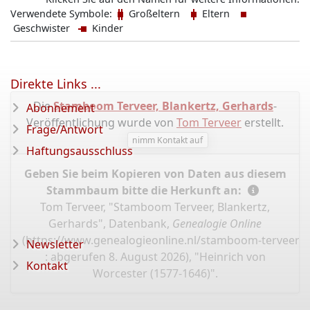
Verwendete Symbole:
Großeltern
Eltern
Geschwister
Kinder
Direkte Links ...
Die
Stamboom Terveer, Blankertz, Gerhards
-
Abonnement
Veröffentlichung wurde von
Tom Terveer
erstellt.
Frage/Antwort
nimm Kontakt auf
Haftungsausschluss
Geben Sie beim Kopieren von Daten aus diesem
Stammbaum bitte die Herkunft an:
Tom Terveer, "Stamboom Terveer, Blankertz,
Gerhards", Datenbank,
Genealogie Online
(
https://www.genealogieonline.nl/stamboom-terveer-
Newsletter
: abgerufen 8. August 2026), "Heinrich von
Kontakt
Worcester (1577-1646)".