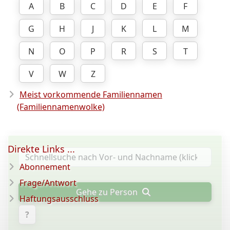
A
B
C
D
E
F
G
H
J
K
L
M
N
O
P
R
S
T
V
W
Z
Meist vorkommende Familiennamen
(Familiennamenwolke)
Direkte Links ...
Abonnement
Frage/Antwort
Gehe zu Person
Haftungsausschluss
?