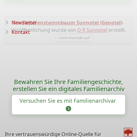
Newsletter
Die
Familienstammbaum Sunnotel (Genotel)
-
Veröffentlichung wurde von
D R Sunnotel
erstellt.
Kontakt
nimm Kontakt auf
Bewahren Sie Ihre Familiengeschichte,
erstellen Sie ein digitales Familienarchiv
Versuchen Sie es mit Familienarchivar
Ihre vertrauenswürdige Online-Quelle für