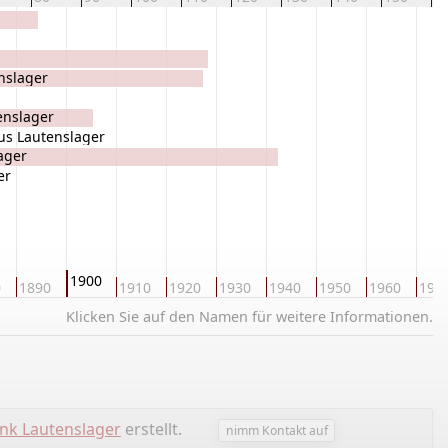
nslager
enslager
us Lautenslager
ager
er
1900
0
1890
1910
1920
1930
1940
1950
1960
197
Klicken Sie auf den Namen für weitere Informationen.
nk Lautenslager
erstellt.
nimm Kontakt auf