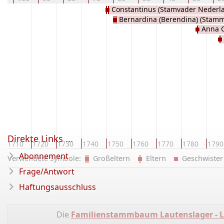
Constantinus (Stamvader Nederl
Bernardina (Berendina) (Stam
Lautenslager
Anna 
Nederland) Berns
(Wensch)
Direkte Links ...
1710
1720
1730
1740
1750
1760
1770
1780
1790
Abonnement
Verwendete Symbole:
Großeltern
Eltern
Geschwist
Frage/Antwort
Haftungsausschluss
Die
Familienstammbaum Lautenslager - La