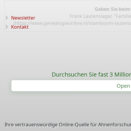
Geben Sie beim
Frank Lautenslager, "Famil
Newsletter
(
https://www.genealogieonline.nl/stamboom-lautens
Kontakt
Durchsuchen Sie fast 3 Mill
Open 
Ihre vertrauenswürdige Online-Quelle für Ahnenforschun