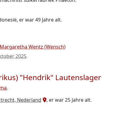
, machinist suikerfabriek Phaeton.
onesië, er war 49 Jahre alt.
 Margaretha Wentz (Wensch)
ktober 2025
.
ikus) "Hendrik" Lautenslager
sma
.
Utrecht, Nederland
, er war 25 Jahre alt.