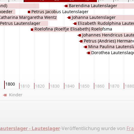
and)
Barendina Lautenslager
moeder
Petrus Jacobus Lautenslager
Catharina Margaretha Wentz
Johanna Lautenslager
Petrus Lautenslager
Elizabeth Rudolphina Laute
Roelofina (Roelfje Elisabeth) Roelofsma
Johannes Hendricus Laut
Petrus (Andries) Herman
Mina Paulina Lautensl
Dorothea Lautenslag
1800
1810
1820
1830
1840
1850
1860
1870
188
er
Kinder
uterslager - Lauteslager
-Veröffentlichung wurde von
Fra