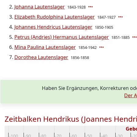
Johanna Lautenslager
1843-1928
Elizabeth Rudolphina Lautenslager
1847-1927
Johannes Hendricus Lautenslager
1850-1905
Petrus (Andries) Hermanus Lautenslager
1851-1885
Mina Paulina Lautenslager
1854-1942
Dorothea Lautenslager
1856-1858
Haben Sie Ergänzungen, Korrekturen od
Der A
Zeitbalken Hendrikus (Joannes Hendri
Geb
10
-100
-90
-80
-70
-60
-50
-40
-30
-2