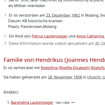
Beruf: Smit, later machinist bij stoombootmij te Joure
als Militair overleden
Er ist verstorben am
23. Dezember 1862
in Malang, Ind
Datum: KB historische kranten
Plaats: Pasoeroean,Malang
Ein Kind von
Petrus Lautenslager
und
Anna Catharina
Diese Information wurde zuletzt aktualisiert am
30. O
Familie von Hendrikus (Joannes Hendr
Er ist verheiratet mit
Roelofina (Roelfje Elisabeth) Roelof
Sie haben geheiratet am
28. November 1838
in
Utrecht, 
Kind(er):
Barendina Lautenslager
1841-1894