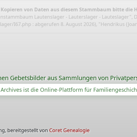
 Kopieren von Daten aus diesem Stammbaum bitte die 
ienstammbaum Lautenslager - Lauterslager - Lauteslager",
lager/I67.php
: abgerufen 8. August 2026), "Hendrikus (Joa
ionen Gebetsbilder aus Sammlungen von Privatper
Archives ist die Online-Plattform für Familiengeschic
g, bereitgestellt von
Coret Genealogie