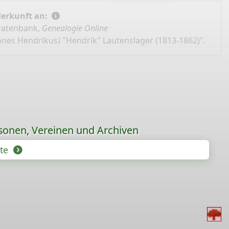
Herkunft an:
 Datenbank,
Genealogie Online
nnes Hendrikus) "Hendrik" Lautenslager (1813-1862)".
sonen, Vereinen und Archiven
hte