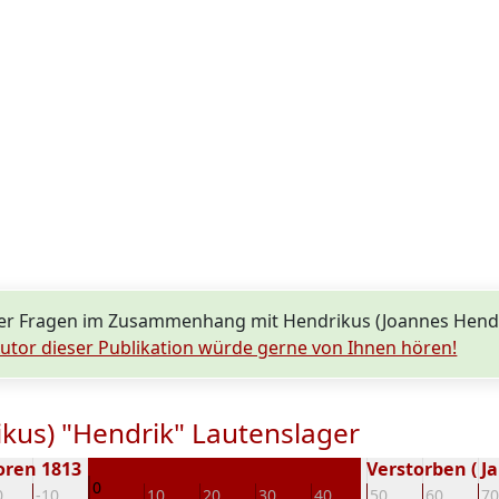
er Fragen im Zusammenhang mit Hendrikus (Joannes Hendr
utor dieser Publikation würde gerne von Ihnen hören!
kus) "Hendrik" Lautenslager
oren 1813
Verstorben ( Ja
0
0
-10
10
20
30
40
50
60
70