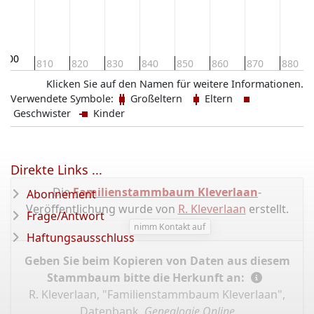
800
810
820
830
840
850
860
870
880
Klicken Sie auf den Namen für weitere Informationen.
Verwendete Symbole:
Großeltern
Eltern
Geschwister
Kinder
Direkte Links ...
Die
Familienstammbaum Kleverlaan
-
Abonnement
Veröffentlichung wurde von
R. Kleverlaan
erstellt.
Frage/Antwort
nimm Kontakt auf
Haftungsausschluss
Geben Sie beim Kopieren von Daten aus diesem
Stammbaum bitte die Herkunft an:
R. Kleverlaan, "Familienstammbaum Kleverlaan",
Datenbank,
Genealogie Online