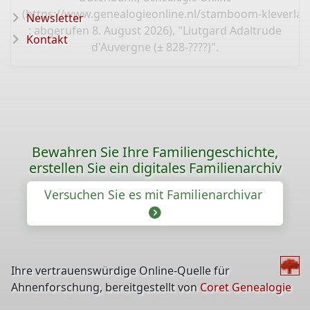
(
https://www.genealogieonline.nl/stamboom-kleverlaa
Newsletter
: abgerufen 8. August 2026), "Liutgard Adaltrude
Kontakt
d'Auvergne (± 828-????)".
Bewahren Sie Ihre Familiengeschichte,
erstellen Sie ein digitales Familienarchiv
Versuchen Sie es mit Familienarchivar
Ihre vertrauenswürdige Online-Quelle für
Ahnenforschung, bereitgestellt von
Coret Genealogie