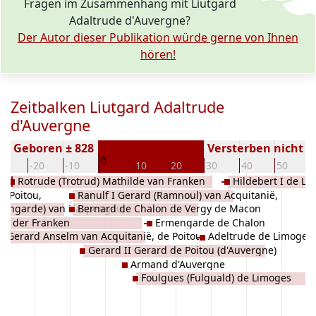
Fragen im Zusammenhang mit Liutgard
Adaltrude d'Auvergne?
Der Autor dieser Publikation würde gerne von Ihnen
hören!
Zeitbalken Liutgard Adaltrude
d'Auvergne
Geboren ± 828
Versterben nicht 
0
30
-20
-10
10
20
30
40
50
Rotrude (Trotrud) Mathilde van Franken
Hildebert I de L
e Poitou,
Ranulf I Gerard (Ramnoul) van Acquitanië,
mengarde) van Haspengau,
Bernard de Chalon de Vergy de Macon
de Poitou, d'Auvergne
is) der Franken
Ermengarde de Chalon
Gerard Anselm van Acquitanië, de Poitou
Adeltrude de Limoges
Gerard II Gerard de Poitou (d'Auvergne)
Armand d'Auvergne
Foulgues (Fulguald) de Limoges