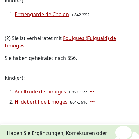
Kind(er):
Ermengarde de Chalon
± 842-????
(2) Sie ist verheiratet mit
Foulgues (Fulguald) de
Limoges
.
Sie haben geheiratet nach 856.
Kind(er):
Adeltrude de Limoges
± 857-????
Hildebert I de Limoges
864-± 916
Haben Sie Ergänzungen, Korrekturen oder