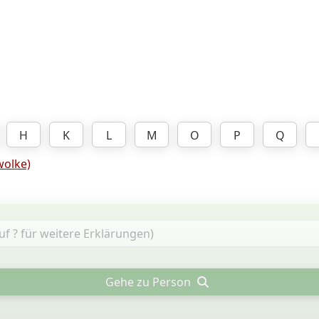
H
K
L
M
O
P
Q
olke)
Gehe zu Person