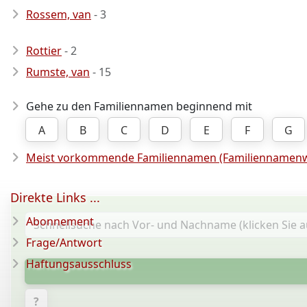
Rossem, van
- 3
Rottier
- 2
Rumste, van
- 15
Gehe zu den Familiennamen beginnend mit
A
B
C
D
E
F
G
Meist vorkommende Familiennamen (Familiennamenw
Direkte Links ...
Abonnement
Frage/Antwort
Haftungsausschluss
?