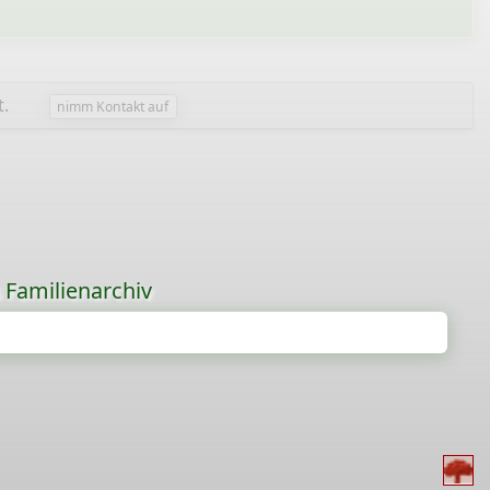
t.
nimm Kontakt auf
s Familienarchiv