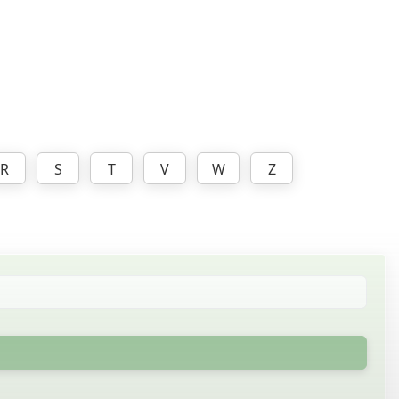
R
S
T
V
W
Z