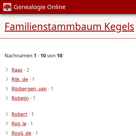
Genealogie Online
Familienstammbaum Kegels
Nachnamen
1
-
10
von
10
:
Raas
- 2
Rijk, de
- 1
Rijsbergen, van
- 1
Robeijn
- 1
Robert
- 1
Roij, le
- 1
Rooij, de
- 1