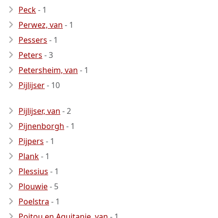
Peck
- 1
Perwez, van
- 1
Pessers
- 1
Peters
- 3
Petersheim, van
- 1
Pijlijser
- 10
Pijlijser, van
- 2
Pijnenborgh
- 1
Pijpers
- 1
Plank
- 1
Plessius
- 1
Plouwie
- 5
Poelstra
- 1
Poitou en Aquitanie, van
- 1