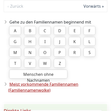
Zurück
Vorwärts
Gehe zu den Familiennamen beginnend mit
A
B
C
D
E
F
G
H
I
J
K
L
M
N
O
P
R
S
T
V
W
Z
Menschen ohne
Nachnamen
Meist vorkommende Familiennamen
(Familiennamenwolke)
Direkte Links ...