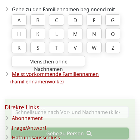
Gehe zu den Familiennamen beginnend mit
A
B
C
D
F
G
H
K
L
M
N
O
R
S
T
V
W
Z
Menschen ohne
Nachnamen
Meist vorkommende Familiennamen
(Familiennamenwolke)
Direkte Links ...
Abonnement
Frage/Antwort
Gehe zu Person
Haftungsausschluss