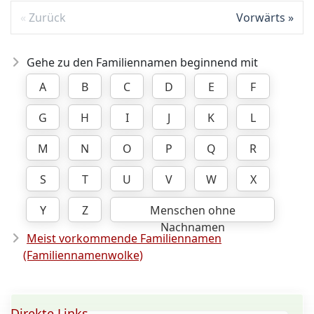
Zurück
Vorwärts
Gehe zu den Familiennamen beginnend mit
A
B
C
D
E
F
G
H
I
J
K
L
M
N
O
P
Q
R
S
T
U
V
W
X
Y
Z
Menschen ohne
Nachnamen
Meist vorkommende Familiennamen
(Familiennamenwolke)
Direkte Links ...