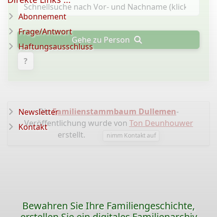
Abonnement
Frage/Antwort
Gehe zu Person
Haftungsausschluss
?
Die
Familienstammbaum Dullemen
-
Newsletter
Veröffentlichung wurde von
Ton Deunhouwer
Kontakt
erstellt.
nimm Kontakt auf
Bewahren Sie Ihre Familiengeschichte,
erstellen Sie ein digitales Familienarchiv