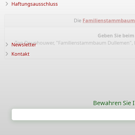
Haftungsausschluss
Die
Familienstammbaum
Geben Sie beim
Ton Deunhouwer, "Familienstammbaum Dullemen",
Newsletter
Kontakt
Bewahren Sie Ih