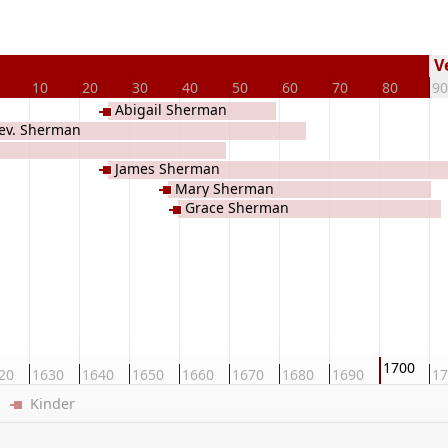
Ve
10
20
30
40
50
60
70
80
90
Abigail Sherman
ev. Sherman
James Sherman
Mary Sherman
Grace Sherman
1700
20
1630
1640
1650
1660
1670
1680
1690
17
er
Kinder