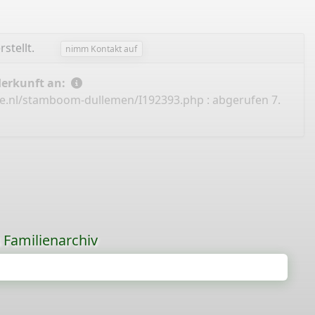
rstellt.
nimm Kontakt auf
Herkunft an:
ne.nl/stamboom-dullemen/I192393.php
: abgerufen 7.
s Familienarchiv