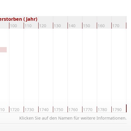
rstorben ( Jahr)
100
110
120
130
140
150
160
170
1
1
10
1720
1730
1740
1750
1760
1770
1780
1790
Klicken Sie auf den Namen für weitere Informationen.