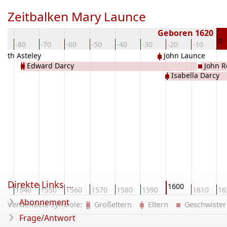
Zeitbalken Mary Launce
Geboren 1620
0
0
-80
-70
-60
-50
-40
-30
-20
-10
abeth Asteley
John Launce
Edward Darcy
John R
Isabella Darcy
Direkte Links ...
1600
30
1540
1550
1560
1570
1580
1590
1610
16
Abonnement
Verwendete Symbole:
Großeltern
Eltern
Geschwist
Frage/Antwort