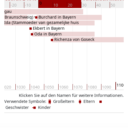
0
30
-20
-10
10
20
30
40
50
6
lingau
. v. Braunschweig) von
Burchard in Bayern
Ida (Stammoeder van gezamelijke huis
g
Ekbert in Bayern
Oldenburg) von Elsdorf
Oda in Bayern
Richenza von Goseck
1100
1020
1030
1040
1050
1060
1070
1080
1090
Klicken Sie auf den Namen für weitere Informationen.
Verwendete Symbole:
Großeltern
Eltern
Geschwister
Kinder