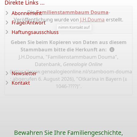
Direkte Links ...
Die
Familienstammbaum Douma
-
Abonnement
Veröffentlichung wurde von
J.H.Douma
erstellt.
Frage/Antwort
nimm Kontakt auf
Haftungsausschluss
Geben Sie beim Kopieren von Daten aus diesem
Stammbaum bitte die Herkunft an:
J.H.Douma, "Familienstammbaum Douma",
Datenbank,
Genealogie Online
(
https://www.genealogieonline.nl/stamboom-douma/I
Newsletter
: abgerufen 6. August 2026), "Otkarina in Bayern (±
Kontakt
1046-????)".
Bewahren Sie Ihre Familiengeschichte,