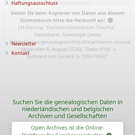
Haftungsausschluss
Geben Sie beim Kopieren von Daten aus diesem
Stammbaum bitte die Herkunft an:
J.H.Douma, "Familienstammbaum Douma",
Datenbank,
Genealogie Online
(
https://www.genealogieonline.nl/stamboom-douma/I
Newsletter
: abgerufen 8. August 2026), "Dedo (Pfgf. v.
Kontakt
Sachsen) von Goseck (± 1000-1056)".
Suchen Sie die genealogischen Daten in
niederländischen und belgischen
Archiven und Gesellschaften
Open Archives ist die Online-