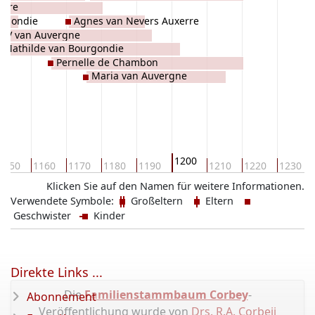
erre
rgondie
Agnes van Nevers Auxerre
 IV van Auvergne
Mathilde van Bourgondie
Pernelle de Chambon
Maria van Auvergne
1200
1150
1160
1170
1180
1190
1210
1220
1230
Klicken Sie auf den Namen für weitere Informationen.
Verwendete Symbole:
Großeltern
Eltern
Geschwister
Kinder
Direkte Links ...
Die
Familienstammbaum Corbey
-
Abonnement
Veröffentlichung wurde von
Drs. R.A. Corbeij