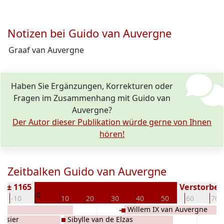
Notizen bei Guido van Auvergne
Graaf van Auvergne
Haben Sie Ergänzungen, Korrekturen oder
Fragen im Zusammenhang mit Guido van
Auvergne?
Der Autor dieser Publikation würde gerne von Ihnen
hören!
Zeitbalken Guido van Auvergne
n ± 1165
Verstorben 
0
-10
10
20
30
40
50
60
70
Willem IX van Auvergne
ensier
Sibylle van de Elzas