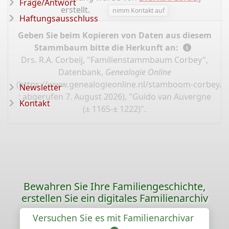
Frage/Antwort
erstellt.
nimm Kontakt auf
Haftungsausschluss
Geben Sie beim Kopieren von Daten aus diesem
Stammbaum bitte die Herkunft an:
Drs. R.A. Corbeij, "Familienstammbaum Corbey",
Datenbank,
Genealogie Online
(
https://www.genealogieonline.nl/stamboom-corbey/I
Newsletter
: abgerufen 7. August 2026), "Guido van Auvergne
Kontakt
(± 1165-± 1222)".
Bewahren Sie Ihre Familiengeschichte,
erstellen Sie ein digitales Familienarchiv
Versuchen Sie es mit Familienarchivar