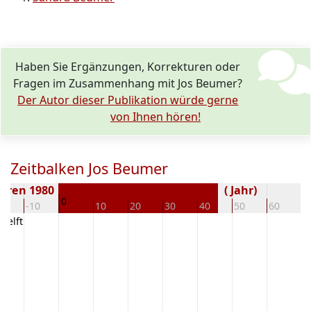
Haben Sie Ergänzungen, Korrekturen oder
Fragen im Zusammenhang mit Jos Beumer?
Der Autor dieser Publikation würde gerne
von Ihnen hören!
Zeitbalken Jos Beumer
oren 1980
( Jahr)
0
20
-10
10
20
30
40
50
60
7
 Delft