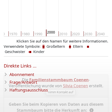
2000
960
1970
1980
1990
2010
2020
2030
2040
2
Klicken Sie auf den Namen für weitere Informationen.
Verwendete Symbole:
Großeltern
Eltern
Geschwister
Kinder
Direkte Links ...
Abonnement
Die
Familienstammbaum Coenen
-
Frage/Antwort
Veröffentlichung wurde von
Silvia Coenen
erstellt.
Haftungsausschluss
nimm Kontakt auf
Geben Sie beim Kopieren von Daten aus diesem
Stammbaum bitte die Herkunft an: