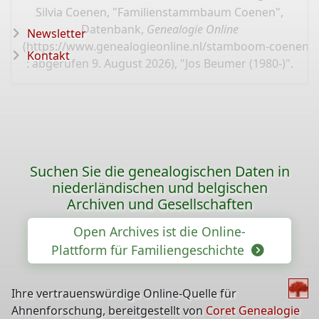
Silvia Coenen, "Familienstammbaum Coenen",
Datenbank,
Genealogie Online
Newsletter
(
https://www.genealogieonline.nl/stamboom-coenen/I
Kontakt
: abgerufen 9. August 2026), "Jos Beumer (1980-)".
Suchen Sie die genealogischen Daten in
niederländischen und belgischen
Archiven und Gesellschaften
Open Archives ist die Online-
Plattform für Familiengeschichte
Ihre vertrauenswürdige Online-Quelle für
Ahnenforschung, bereitgestellt von
Coret Genealogie