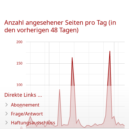
Anzahl angesehener Seiten pro Tag (in
den vorherigen 48 Tagen)
200
150
100
Direkte Links ...
Abonnement
50
Frage/Antwort
Haftungsausschluss
0