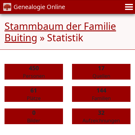
Genealogie Online
Stammbaum der Familie
Buiting
» Statistik
450
17
Personen
Quellen
61
144
Plätze
Familien
0
32
Bilder
Aufzeichnungen