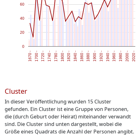
60
40
20
0
1740 -
1980 -
1800 -
2020 -
1840 -
1880 -
1670 -
1920 -
1720 -
1960 -
1780 -
2000 -
1820 -
1860 -
1900 -
1700 -
1940 -
Cluster
In dieser Veröffentlichung wurden
15
Cluster
gefunden. Ein Cluster ist eine Gruppe von Personen,
die (durch Geburt oder Heirat) miteinander verwandt
sind. Die Cluster sind unten dargestellt, wobei die
Größe eines Quadrats die Anzahl der Personen angibt.