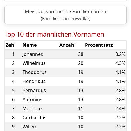
Meist vorkommende Familiennamen
(Familiennamenwolke)
Top 10 der männlichen Vornamen
Zahl
Name
Anzahl
Prozentsatz
1
Johannes
38
8.2%
2
Wilhelmus
20
4.3%
3
Theodorus
19
4.1%
4
Hendrikus
19
4.1%
5
Bernardus
13
2.8%
6
Antonius
13
2.8%
7
Martinus
11
2.4%
8
Gerhardus
10
2.2%
9
Willem
10
2.2%